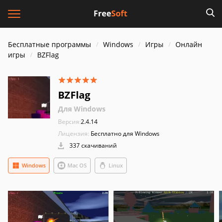
Бесплатные программы
Windows
Игры
Онлайн
игры
BZFlag
BZFlag
Для Windows
Версия:
2.4.14
Лицензия:
Бесплатно для Windows
337 скачиваний
Windows
Mac OS
Linux