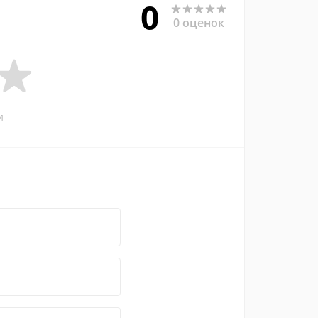
0
0 оценок
и