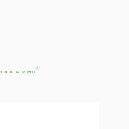
?
верено на вирусы