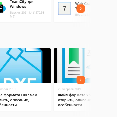
TeamCity для
Web Graphic Maker-
Windows
7
Версия: 2021.1.4 (1570.51
Версия: 1.0 (0.35 МБ)
МБ)
евраля 2019
25 февраля 2019
л формата DXF: чем
Файл формата xps: чем
рыть, описание,
открыть, описание,
бенности
особенности