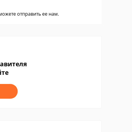
 можете
отправить ее нам
.
тавителя
йте