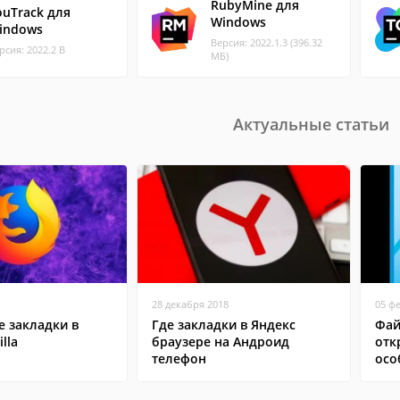
RubyMine для
ouTrack для
Windows
indows
Версия: 2022.1.3 (396.32
рсия: 2022.2 B
МБ)
Актуальные статьи
28 декабря 2018
05 ф
 закладки в
Где закладки в Яндекс
Фай
lla
браузере на Андроид
отк
телефон
осо