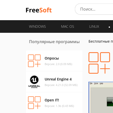
WINDOWS
MAC OS
LINUX
Популярные программы
Бесплатные 
Опросы
Версия: 2.0 (0.09 МБ)
Unreal Engine 4
Версия: 4.21.0 (32.09 МБ)
Open IT!
Версия: 1.3b (0.43 МБ)