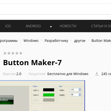
IOS
ANDROID
НОВОСТИ
СТАТЬИ И 
программы
Windows
Разработчику
другое
Button Mak
Button Maker-7
Версия:
2.0
Лицензия:
Бесплатно для Windows
245 с