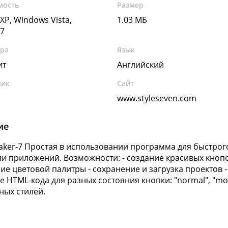
мость
Размер
XP, Windows Vista,
1.03 МБ
7
ура
Язык
ит
Английский
чик
Сайт
www.styleseven.com
ие
aker-7 Простая в использовании программа для быстрого
ли приложений. Возможности: - создание красивых кнопо
ие цветовой палитры - сохранение и загрузка проектов 
ие HTML-кода для разных состояния кнопки: "normal", "mo
ных стилей.