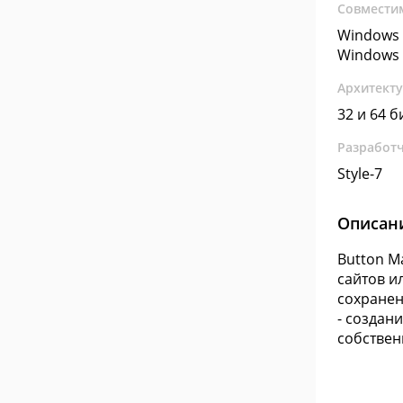
Совмести
Windows 
Windows 
Архитект
32 и 64 б
Разработ
Style-7
Описан
Button M
сайтов и
сохранен
- создан
собствен