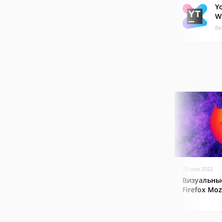
Y
W
Ве
25 мая 2022
Визуальные
Firefox Mozi