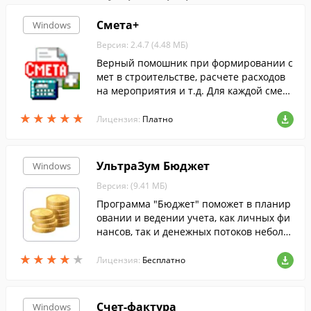
Смета+
Windows
Версия: 2.4.7 (4.48 МБ)
Верный помошник при формировании с
мет в строительстве, расчете расходов
на мероприятия и т.д. Для каждой смет
ы можно настроить расчет скидок/надба
★
★
★
★
★
★
★
★
★
★
вок,налоги и прочие затрат.
Лицензия:
Платно
УльтраЗум Бюджет
Windows
Версия: (9.41 МБ)
Программа "Бюджет" поможет в планир
овании и ведении учета, как личных фи
нансов, так и денежных потоков неболь
шой компании.
★
★
★
★
★
★
★
★
★
★
Лицензия:
Бесплатно
Счет-фактура
Windows