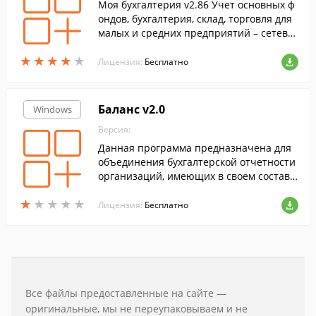
Моя бухгалтерия v2.86 Учет основных ф
ондов, бухгалтерия, склад, торговля для
малых и средних предприятий – сетева
я. От накладной до баланса.
★
★
★
★
★
★
★
★
★
★
Лицензия:
Бесплатно
Баланс v2.0
Windows
Версия:
Данная программа предназначена для
объединения бухгалтерской отчетности
организаций, имеющих в своем составе
филиалы и дочерние предприятия.
★
★
★
★
★
★
★
★
★
★
Лицензия:
Бесплатно
Все файлы предоставленные на сайте —
оригинальные, мы не переупаковываем и не