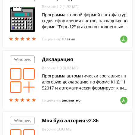
Версия: 1.2 (1.92 МБ)
Программа с новой формой счет-фактур
ы для оформления счетов, накладных по
форме "Торг-12" и актов выполненных р
абот.
★
★
★
★
★
★
★
★
★
★
Лицензия:
Платно
Декларация
Windows
Версия: 1.0 (0.02 МБ)
Программа автоматически составляет н
алоговую декларацию по форме КНД 11
52017 и автоматически формирует книг
у продаж.
★
★
★
★
★
★
★
★
★
★
Лицензия:
Бесплатно
Моя бухгалтерия v2.86
Windows
Версия: (3.03 МБ)