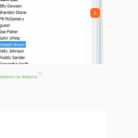
?
верено на вирусы