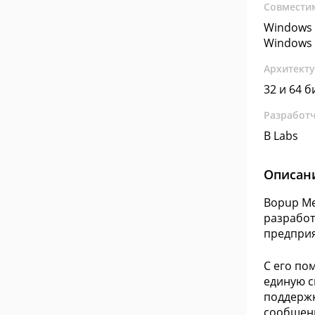
Совмести
Windows 
Windows 
Архитект
32 и 64 б
Разработ
B Labs
Описан
Bopup Me
разработ
предприя
С его по
единую с
поддержк
сообщени