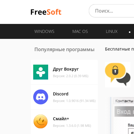
WINDOWS
MAC OS
LINUX
Популярные программы
Бесплатные 
Друг Вокруг
Версия: 2.0.2 (0.39 МБ)
Discord
Версия: 1.0.9016 (91.34 МБ)
Смайл+
Версия: 1.3.6.0 (1.98 МБ)