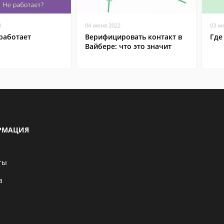
8
04 июня 2022
03 и
работает
Верифицировать контакт в
Где
Вайбере: что это значит
РМАЦИЯ
ты
а