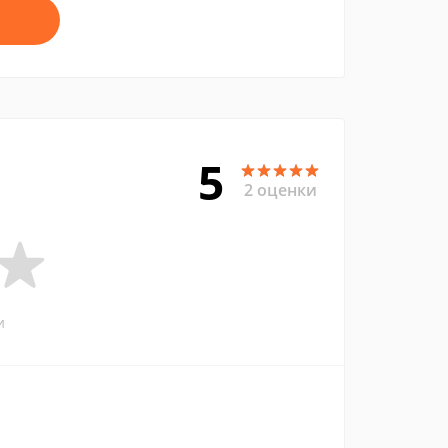
5
2 оценки
и