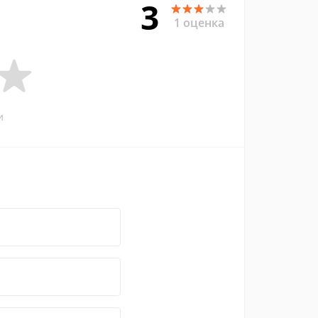
3
1 оценка
и