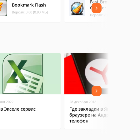
Fast Browser
Bookmark Flash
Cleaner
Версия: 3.80 (0.93 МБ)
Версия: 2.1.1.4 (2.46 МБ)
юня 2022
28 декабря 2018
 в Экселе сервис
Где закладки в Яндекс
браузере на Андроид
телефон