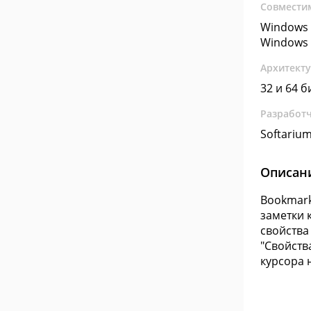
Совмести
Windows 
Windows 
Архитект
32 и 64 б
Разработ
Softariu
Описан
Bookmark
заметки к
свойства
"Свойств
курсора н