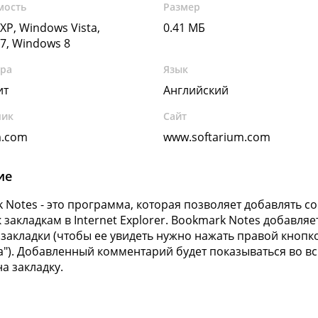
мость
Размер
XP, Windows Vista,
0.41 МБ
7, Windows 8
ура
Язык
ит
Английский
чик
Сайт
m.com
www.softarium.com
ие
 Notes - это программа, которая позволяет добавлять 
 закладкам в Internet Explorer. Bookmark Notes добавляе
 закладки (чтобы ее увидеть нужно нажать правой кнопк
а"). Добавленный комментарий будет показываться во 
а закладку.