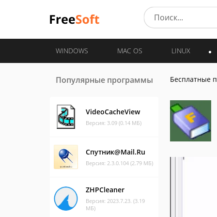
WINDOWS
MAC OS
LINUX
Популярные программы
Бесплатные 
VideoCacheView
Версия: 3.09 (0.14 МБ)
Спутник@Mail.Ru
Версия: 2.3.0.104 (2.79 МБ)
ZHPCleaner
Версия: 2023.7.23. (3.19
МБ)