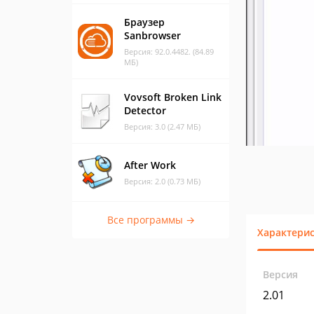
Браузер
Sanbrowser
Версия: 92.0.4482. (84.89
МБ)
Vovsoft Broken Link
Detector
Версия: 3.0 (2.47 МБ)
After Work
Версия: 2.0 (0.73 МБ)
Все программы →
Характери
Версия
2.01