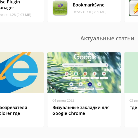
ise Plugin
BookmarkSync
anager
Версия: 3.0 (3.99 МБ)
рсия: 1.28 (2.03 МБ)
Актуальные статьи
04 июня 2022
03 и
бозревателя
Визуальные закладки для
Где
plorer где
Google Chrome