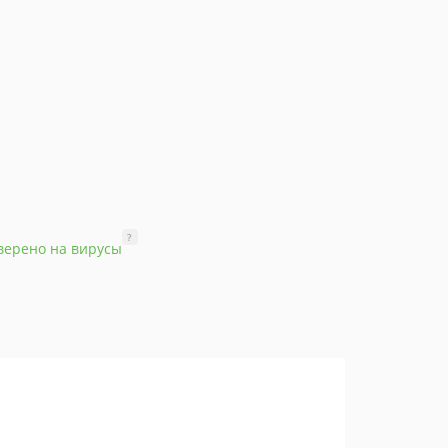
?
верено на вирусы