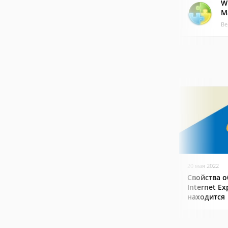
W
M
Ве
20 мая 2022
Свойства о
Internet Ex
находится