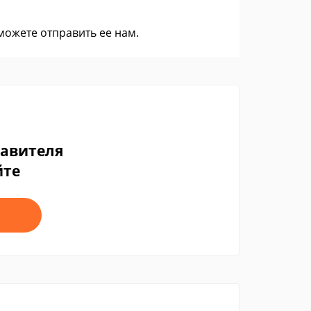
 можете
отправить ее нам
.
тавителя
йте