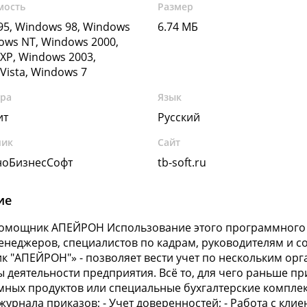
мость
Размер
5, Windows 98, Windows
6.74 МБ
ows NT, Windows 2000,
XP, Windows 2003,
Vista, Windows 7
ура
Язык
ит
Русский
чик
Сайт
ноБизнесСофт
tb-soft.ru
ие
омощник АПЕЙРОН Использование этого программного 
енеджеров, специалистов по кадрам, руководителям и с
 "АПЕЙРОН"» - позволяет вести учет по нескольким орг
ы деятельности предприятия. Всё то, для чего раньше п
ных продуктов или специальные бухгалтерские комплек
журнала приказов; - Учет доверенностей; - Работа с клиен