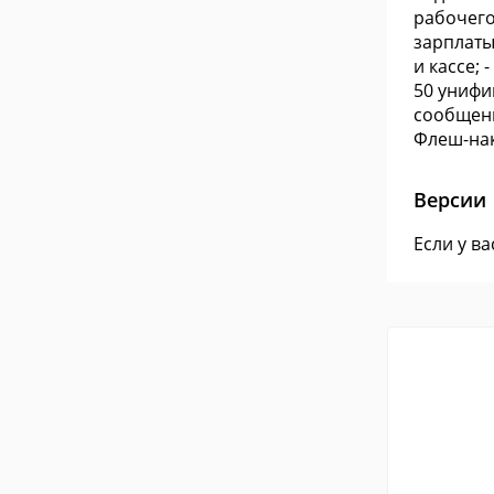
рабочего
зарплаты
и кассе;
50 унифи
сообщени
Флеш-нак
Версии
Если у в