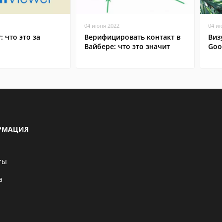
04 июня 2022
04 и
: что это за
Верифицировать контакт в
Виз
Вайбере: что это значит
Goo
РМАЦИЯ
ты
а