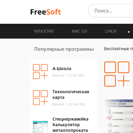
WINDOWS
MAC OS
LINUX
Популярные программы
Бесплатные 
А-Школа
Версия: 1 (11.61 МБ)
Технологическая
карта
Версия: 1.3 (1.44 МБ)
Спецнержавейка
Калькулятор
металлопроката