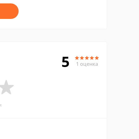
5
1 оценка
и