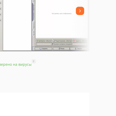
?
верено на вирусы