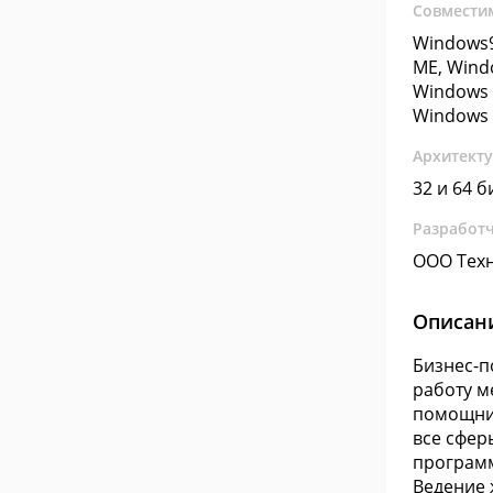
Совмести
Windows9
ME, Wind
Windows 
Windows 
Архитект
32 и 64 б
Разработ
ООО Тех
Описан
Бизнес-п
работу м
помощник
все сфер
программ
Ведение 