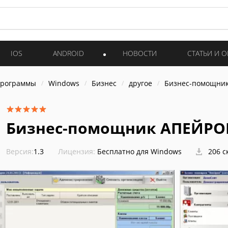
IOS
ANDROID
НОВОСТИ
СТАТЬИ И 
программы
Windows
Бизнес
другое
Бизнес-помощни
Бизнес-помощник АПЕЙРО
Версия:
1.3
Лицензия:
Бесплатно для Windows
206 с