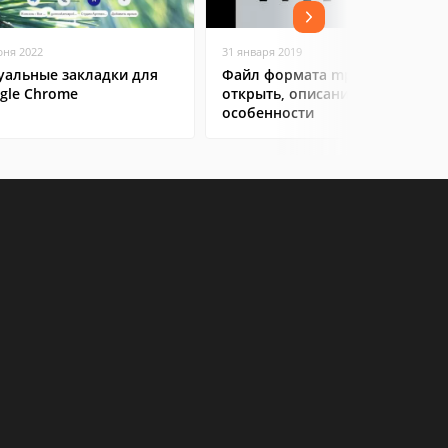
юня 2022
31 января 2019
уальные закладки для
Файл формата mpp: чем
gle Chrome
открыть, описание,
особенности