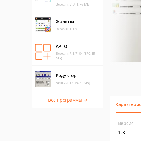
Версия: V.3 (1.76 МБ)
Жалюзи
Версия: 1.1.9
АРГО
Версия: 7.1.7104 (870.15
МБ)
Редуктор
Версия: 1.0 (9.77 МБ)
Все программы →
Характери
Версия
1.3