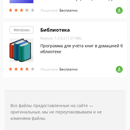
ожно подстроить под себя.
★
★
★
★
★
★
★
★
★
★
Лицензия:
Бесплатно
Библиотека
Windows
Версия: 1.2.0.2 (1.27 МБ)
Программа для учёта книг в домашней б
иблиотеке
★
★
★
★
★
★
★
★
★
★
Лицензия:
Бесплатно
Все файлы предоставленные на сайте —
оригинальные, мы не переупаковываем и не
изменяем файлы.