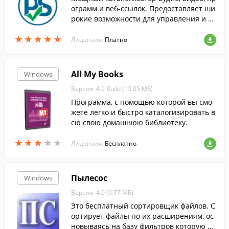
ограмм и веб-ссылок. Предоставляет ши
рокие возможности для управления и о
рганизации каталогом: добавление, ред
★
★
★
★
★
★
★
★
★
★
актирование, поиск, фильтрация, сорти
Лицензия:
Платно
ровка, печать отчетов и т.д.
All My Books
Windows
Версия: 4.9 Build (13.05 МБ)
Программа, с помощью которой вы смо
жете легко и быстро каталогизировать в
сю свою домашнюю библиотеку.
★
★
★
★
★
★
★
★
★
★
Лицензия:
Бесплатно
Пылесос
Windows
Версия: 4.0 (0.77 МБ)
Это бесплатный сортировщик файлов. С
ортирует файлы по их расширениям, ос
новываясь на базу фильтров которую м