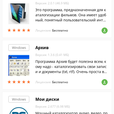
Версия: 2.0.1 (46.9 МБ)
Это программа, предназначенная для к
аталогизации фильмов. Она имеет удоб
ный, понятный пользовательский интер
фейс и гибкую систему классификации ф
★
★
★
★
★
★
★
★
★
★
ильмов.
Лицензия:
Бесплатно
Архив
Windows
Версия: 1.3.6 (0.41 МБ)
Программа Архив будет полезна всем, к
ому надо - каталогизировать свои запис
и и документы (txt, rtf). Очень проста в у
правлении. Программа Aрхив написана
★
★
★
★
★
★
★
★
★
★
на VB .NET (2003). Для её работы необхо
Лицензия:
Бесплатно
димы - Windows XP и Framework 1.1 (или
выше).
Мои диски
Windows
Версия: 2.677 (6.98 МБ)
Мощный каталогизатор аудио, видео, пр