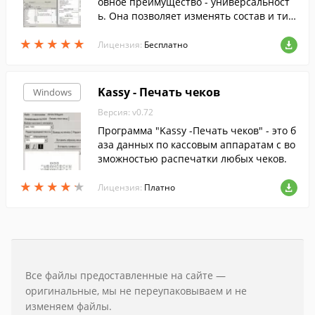
овное преимущество - универсальност
ь. Она позволяет изменять состав и тип
ы свойств каждой категории товара.
★
★
★
★
★
★
★
★
★
★
Лицензия:
Бесплатно
Kassy - Печать чеков
Windows
Версия: v0.72
Программа "Kassy -Печать чеков" - это б
аза данных по кассовым аппаратам с во
зможностью распечатки любых чеков.
★
★
★
★
★
★
★
★
★
★
Лицензия:
Платно
Все файлы предоставленные на сайте —
оригинальные, мы не переупаковываем и не
изменяем файлы.