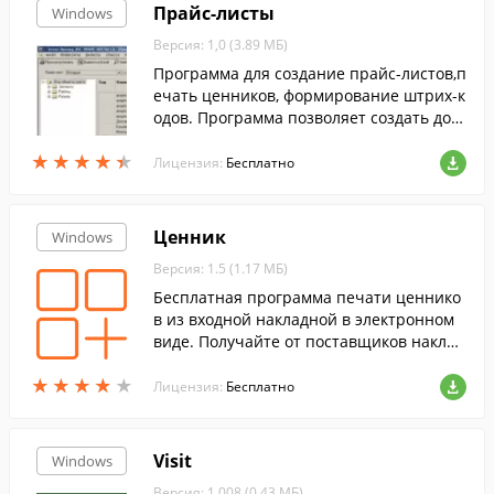
Прайс-листы
Windows
Версия: 1,0 (3.89 МБ)
Программа для создание прайс-листов,п
ечать ценников, формирование штрих-к
одов. Программа позволяет создать доп
олнительные прайс-листы, шаблоны ил
★
★
★
★
★
★
★
★
★
★
и ценники, изменять внешний вид ценн
Лицензия:
Бесплатно
ика.
Ценник
Windows
Версия: 1.5 (1.17 МБ)
Бесплатная программа печати ценнико
в из входной накладной в электронном
виде. Получайте от поставщиков наклад
ную в формате Excel, рассчитывайте на
★
★
★
★
★
★
★
★
★
★
ценки и скидки и печатайте ценники.
Лицензия:
Бесплатно
Visit
Windows
Версия: 1.008 (0.43 МБ)