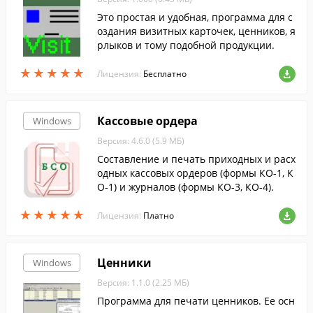
Это простая и удобная, программа для с
оздания визитных карточек, ценников, я
рлыков и тому подобной продукции.
★
★
★
★
★
★
★
★
★
★
Лицензия:
Бесплатно
Кассовые ордера
Windows
Версия: 4.6.0 (5.9 МБ)
Составление и печать приходных и расх
одных кассовых ордеров (формы КО-1, К
О-1) и журналов (формы КО-3, КО-4).
★
★
★
★
★
★
★
★
★
★
Лицензия:
Платно
Ценники
Windows
Версия: 1.1.0 (2.25 МБ)
Программа для печати ценников. Ее осн