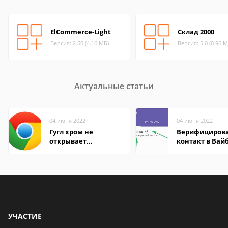
ElCommerce-Light
Склад 2000
Версия: 2.50 (4.16 МБ)
Версия: 5.0 (0.96 М
Актуальные статьи
04 июня 2022
04 июня 2022
Гугл хром не
Верифициров
открывает
контакт в Вай
страницы
что это значит
УЧАСТИЕ