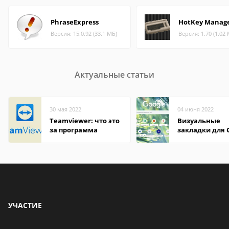
PhraseExpress
HotKey Manag
Версия: 15.0.92 (33.1 МБ)
Версия: 1.70 (1.02
Актуальные статьи
30 мая 2022
04 июня 2022
Teamviewer: что это
Визуальные
за программа
закладки для 
Chrome
УЧАСТИЕ