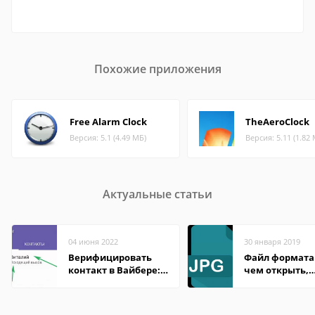
Похожие приложения
Free Alarm Clock
TheAeroClock
Версия: 5.1 (4.49 МБ)
Версия: 5.11 (1.82
Актуальные статьи
04 июня 2022
30 января 2019
Верифицировать
Файл формата 
контакт в Вайбере:
чем открыть,
что это значит
описание,
особенности