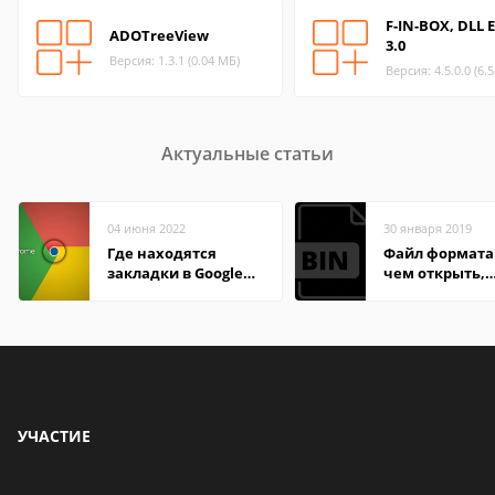
F-IN-BOX, DLL E
ADOTreeView
3.0
Версия: 1.3.1 (0.04 МБ)
Версия: 4.5.0.0 (6.
Актуальные статьи
04 июня 2022
30 января 2019
Где находятся
Файл формата 
закладки в Google
чем открыть,
Chrome
описание,
особенности
УЧАСТИЕ