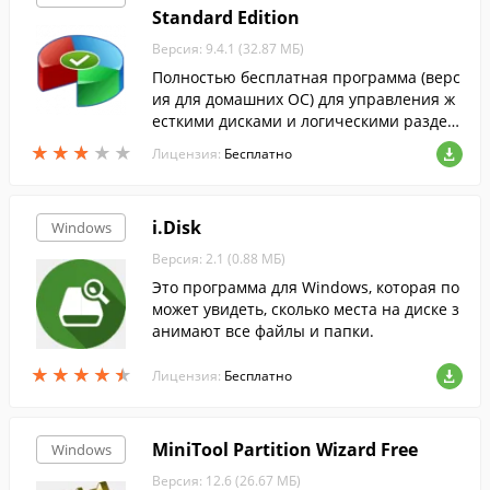
Standard Edition
Версия: 9.4.1 (32.87 МБ)
Полностью бесплатная программа (верс
ия для домашних ОС) для управления ж
есткими дисками и логическими раздел
ами.
★
★
★
★
★
★
★
★
★
★
Лицензия:
Бесплатно
i.Disk
Windows
Версия: 2.1 (0.88 МБ)
Это программа для Windows, которая по
может увидеть, сколько места на диске з
анимают все файлы и папки.
★
★
★
★
★
★
★
★
★
★
Лицензия:
Бесплатно
MiniTool Partition Wizard Free
Windows
Версия: 12.6 (26.67 МБ)