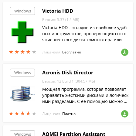
Victoria HDD
Windows
Версия: 5.37 (1.5 МБ)
Victoria HDD - этоодин из наиболее удоб
ных инструментов, проверяющих состо
яние жесткого диска компьютера или но
утбука.
★
★
★
★
★
★
★
★
★
★
Лицензия:
Бесплатно
Acronis Disk Director
Windows
Версия: 12 Build 1 (304.57 МБ)
Мощная программа, которая позволяет
управлять жесткими дисками и логическ
ими разделами. С ее помощью можно н
астроить конфигурацию разделов и дис
★
★
★
★
★
★
★
★
★
★
ков, восстановить или клонировать их....
Лицензия:
Платно
AOMEI Partition Assistant
Windows