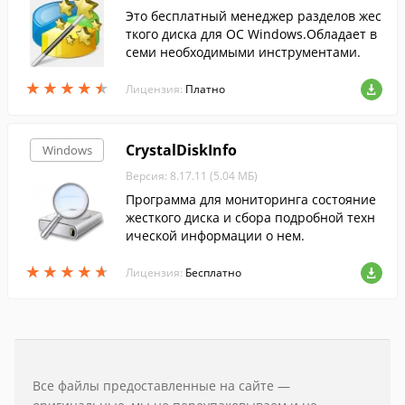
Это бесплатный менеджер разделов жес
ткого диска для ОС Windows.Обладает в
семи необходимыми инструментами.
★
★
★
★
★
★
★
★
★
★
Лицензия:
Платно
CrystalDiskInfo
Windows
Версия: 8.17.11 (5.04 МБ)
Программа для мониторинга состояние
жесткого диска и сбора подробной техн
ической информации о нем.
★
★
★
★
★
★
★
★
★
★
Лицензия:
Бесплатно
Все файлы предоставленные на сайте —