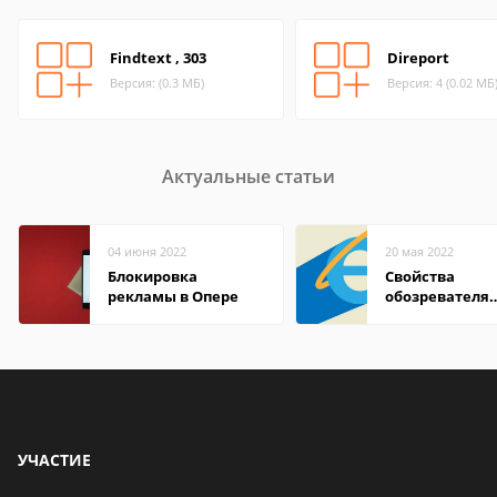
Findtext , 303
Direport
Версия: (0.3 МБ)
Версия: 4 (0.02 МБ
Актуальные статьи
04 июня 2022
20 мая 2022
Блокировка
Свойства
рекламы в Опере
обозревателя
Internet Explor
находится
УЧАСТИЕ