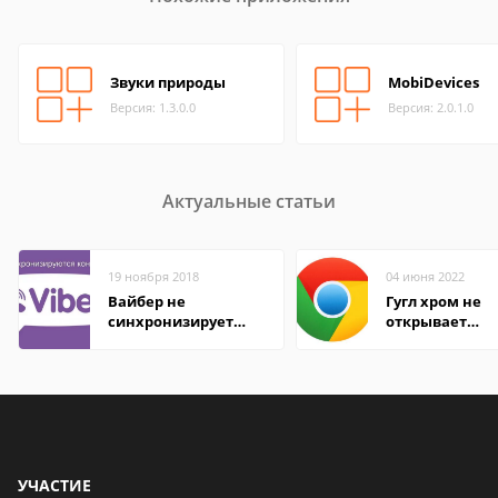
Звуки природы
MobiDevices
Версия: 1.3.0.0
Версия: 2.0.1.0
Актуальные статьи
19 ноября 2018
04 июня 2022
Вайбер не
Гугл хром не
синхронизирует
открывает
контакты
страницы
УЧАСТИЕ