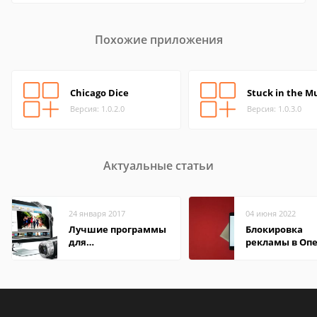
Похожие приложения
Chicago Dice
Stuck in the M
Версия: 1.0.2.0
Версия: 1.0.3.0
Актуальные статьи
24 января 2017
04 июня 2022
Лучшие программы
Блокировка
для
рекламы в Оп
редактирования
видео: подробные
обзоры