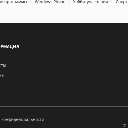
ые программы
Windows Phone
Хобби, увлечения
Спорт
РМАЦИЯ
кты
ма
а конфиденциальности
© 