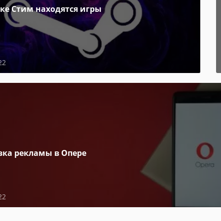
пке Стим находятся игры
22
вка рекламы в Опере
22