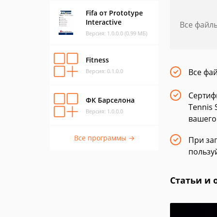
Fifa от Prototype
Interactive
Все файл
Версия: 1.0.0.0 (0.99 МБ)
Fitness
Все фа
Версия: 0.1.0.0
Сертиф
ФК Барселона
Tennis
Версия: 1.0.0.0
вашего
Все программы →
При заг
пользу
Статьи и 