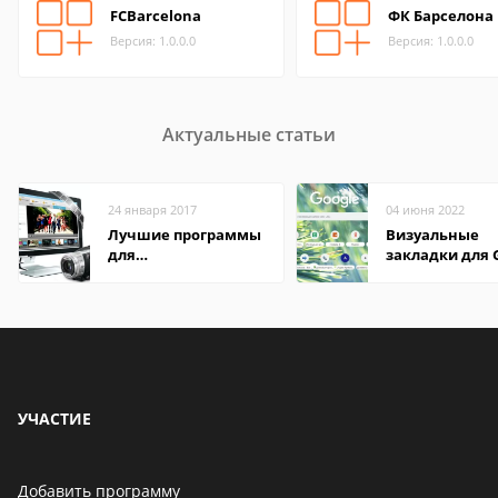
FCBarcelona
ФК Барселона
Версия: 1.0.0.0
Версия: 1.0.0.0
Актуальные статьи
24 января 2017
04 июня 2022
Лучшие программы
Визуальные
для
закладки для 
редактирования
Chrome
видео: подробные
обзоры
УЧАСТИЕ
Добавить программу