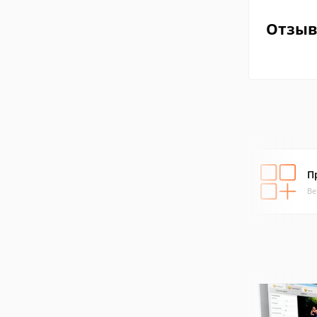
Отзы
П
Ве