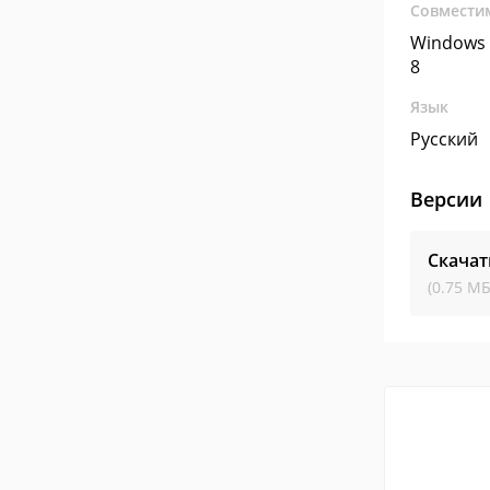
Совмести
Windows 
8
Язык
Русский
Версии
Скача
(0.75 МБ