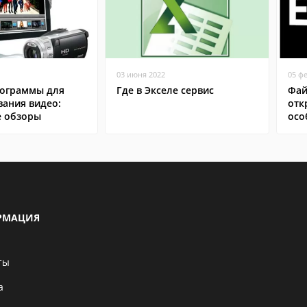
03 июня 2022
05 ф
ограммы для
Где в Экселе сервис
Фай
вания видео:
отк
 обзоры
осо
РМАЦИЯ
ты
а