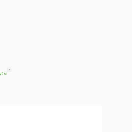
?
усы