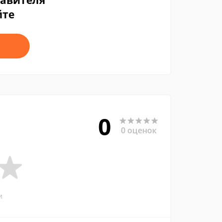
тавителя
йте
0
0 оценок
и