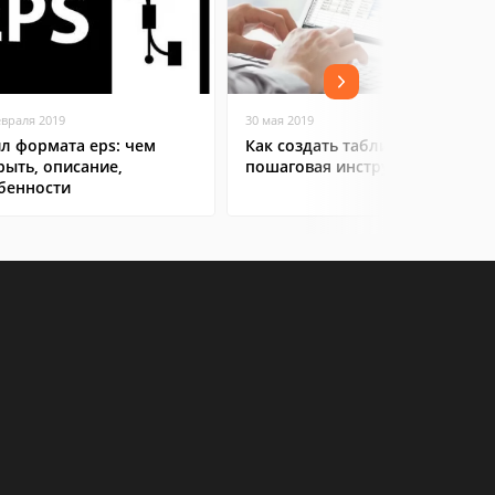
евраля 2019
30 мая 2019
л формата eps: чем
Как создать таблицу в Excel:
рыть, описание,
пошаговая инструкция
бенности