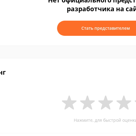
Нет официального предс
разработчика на са
Стать представителем
нг
Нажмите, для быстрой оценк