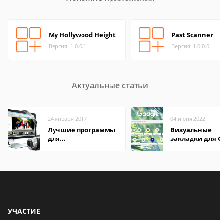
My Hollywood Height
Past Scanner
Версия: 1.0.0.1
Версия: 1.0.0.0
Актуальные статьи
24 января 2017
04 июня 2022
Лучшие программы
Визуальные
для
закладки для 
редактирования
Chrome
видео: подробные
обзоры
УЧАСТИЕ