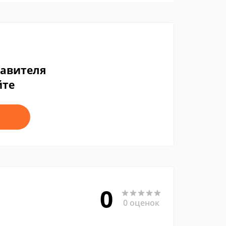
тавителя
йте
0
0 оценок