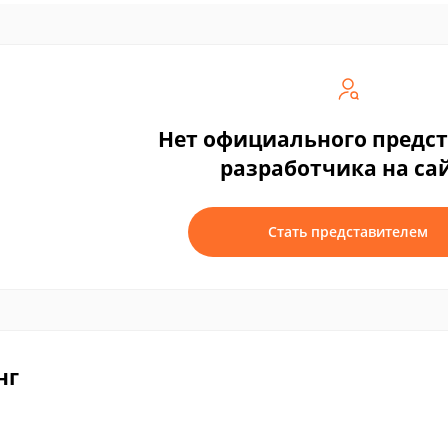
Нет официального предс
разработчика на са
Стать представителем
нг