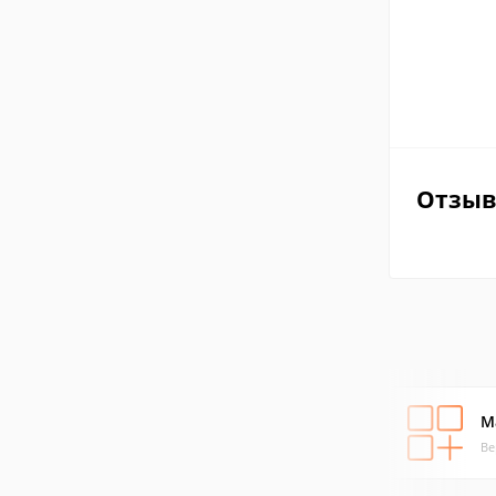
Отзы
M
Ве