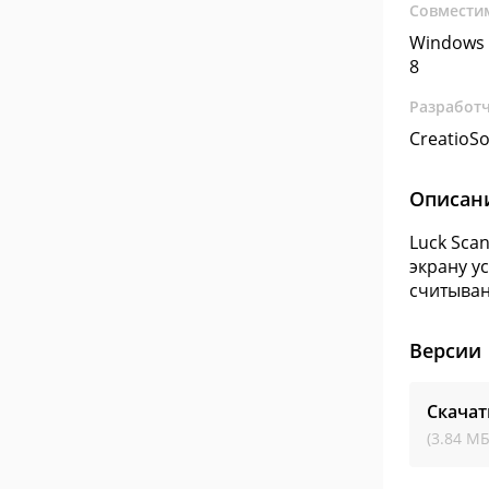
Совмести
Windows 
8
Разработ
CreatioSo
Описан
Luck Sca
экрану у
считыван
Версии
Скачат
(3.84 МБ