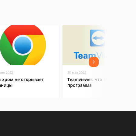
юня 2022
30 мая 2022
л хром не открывает
Teamviewer: что это за
аницы
программа