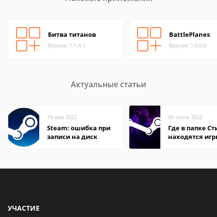
Битва титанов
BattlePlanes
Версия: 1.1.4.1
Версия: 1.0.0.0
Актуальные статьи
19 мая 2022
06 июня 2022
Steam: ошибка при
Где в папке С
записи на диск
находятся иг
УЧАСТИЕ