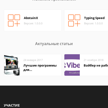
AbstainX
Typing Speed
Версия: 1.0.0.0
Версия: 1.0.0.0
Актуальные статьи
24 января 2017
21 ноября 2018
Лучшие программы
Вайбер не раб
для
редактирования
видео: подробные
обзоры
УЧАСТИЕ