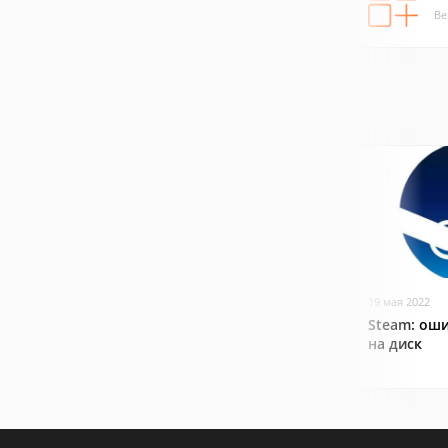
Ве
19 мая 2022
Steam: оши
на диск