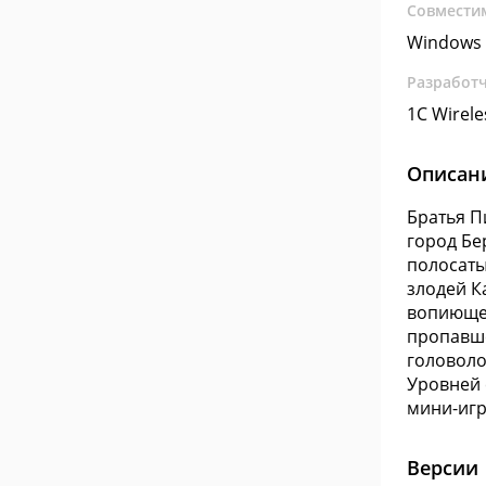
Совмести
Windows 
Разработ
1C Wirele
Описан
Братья П
город Бе
полосаты
злодей К
вопиющег
пропавше
головоло
Уровней 
мини-игр
Версии