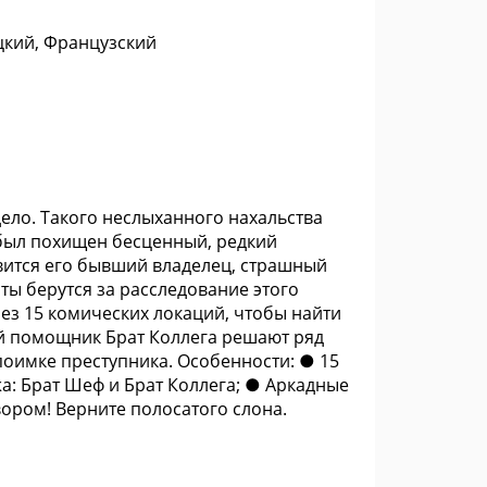
цкий, Французский
ело. Такого неслыханного нахальства
 был похищен бесценный, редкий
вится его бывший владелец, страшный
ты берутся за расследование этого
ез 15 комических локаций, чтобы найти
й помощник Брат Коллега решают ряд
оимке преступника. Особенности: ● 15
: Брат Шеф и Брат Коллега; ● Аркадные
ором! Верните полосатого слона.