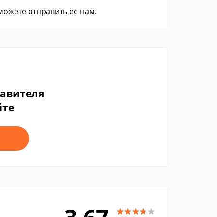
 можете
отправить ее нам
.
тавителя
йте