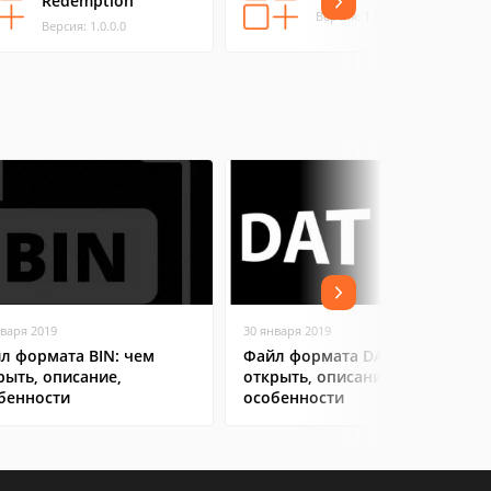
Redemption
Версия: 1.0.0.4
Версия: 1.0.0.0
нваря 2019
30 января 2019
л формата BIN: чем
Файл формата DAT: чем
рыть, описание,
открыть, описание,
бенности
особенности