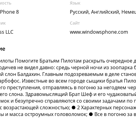
мость
Язык
Phone 8
Русский, Английский, Неме
чик
Сайт
ss LLC
www.windowsphone.com
ие
илоты Помогите Братьям Пилотам раскрыть очередное д
рдичев не видел давно: средь черной ночи из зоопарка
й слон Балдахин. Главным подозреваемым в деле стано
арбофос. Известные во всем городе сыщики братья Пило
о преступления, отправляясь в погоню за негодяем чер
го слона. Здравомыслящий Брат Шеф и его чудаковаты
мок и безупречно справляются со своими задачами по п
с возрастающей сложностью; ● 2 Характерных персонажа
ы и масса остроумных головоломок; ● Все в погоню за в