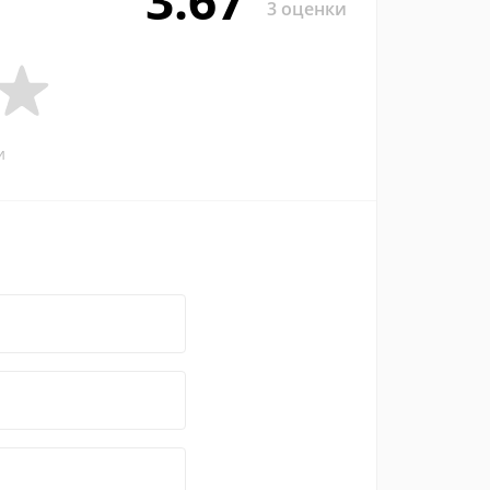
3.67
3 оценки
и