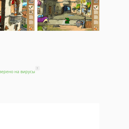
?
верено на вирусы