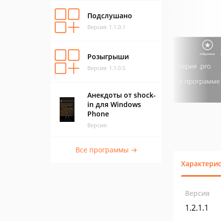
Подслушано
Версия: 1.1.0.1
Розыгрыши
Версия: 1.1.0.5
Анекдоты от shock-
in для Windows
Phone
Версия:
Все программы →
Характери
Версия
1.2.1.1