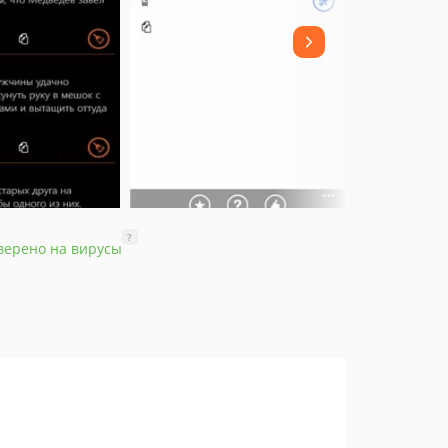
?
верено на вирусы