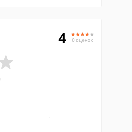
4
0 оценок
и