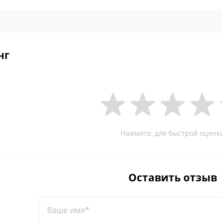
нг
Нажмите, для быстрой оценк
Оставить отзыв
Ваше имя*