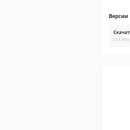
Версии
Скачат
(3.4 МБ)