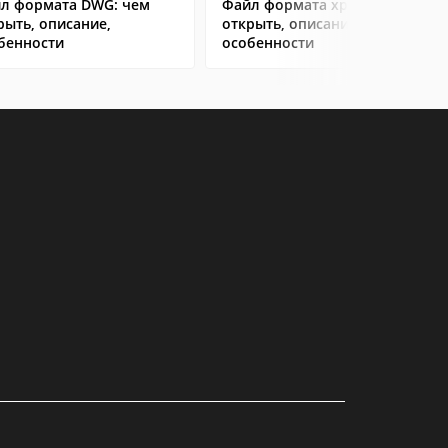
л формата DWG: чем
Файл формата xps: чем
рыть, описание,
открыть, описание,
бенности
особенности