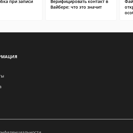
бка при записи
Верифицировать контакт в
Фай
Вайбере: что это значит
отк
осо
РМАЦИЯ
ты
а
конфиденциальности