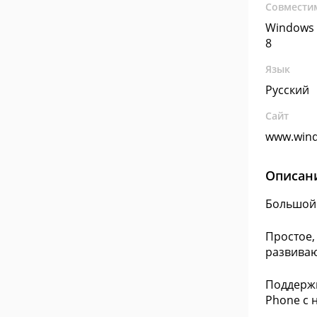
Совмести
Windows 
8
Язык
Русский
Сайт
www.win
Описан
Большой 
Простое,
развива
Поддержк
Phone с 