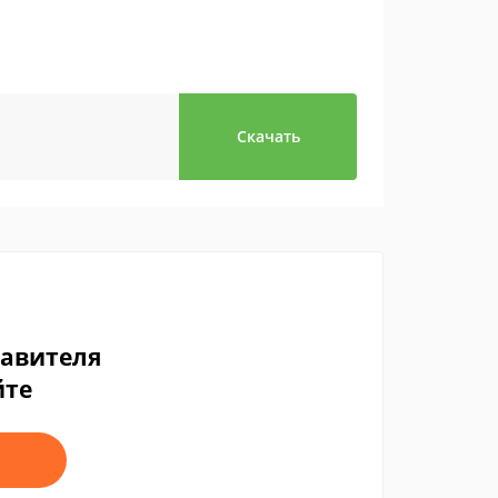
Скачать
тавителя
йте