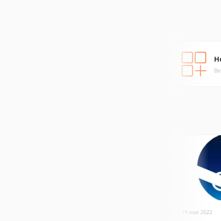
H
Ве
19 мая 2022