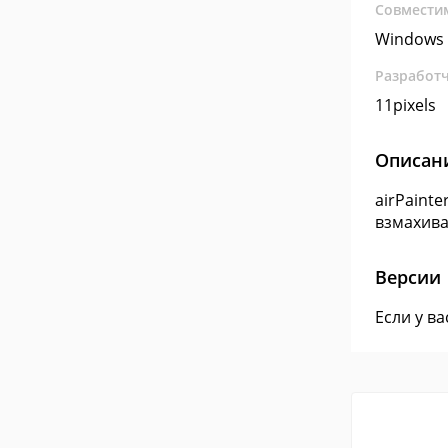
Совмести
Windows 
Разработ
11pixels
Описан
airPaint
взмахива
Версии
Если у в