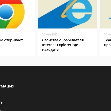
20 мая 2022
30 м
не открывает
Свойства обозревателя
Tea
Internet Explorer где
про
находится
РМАЦИЯ
ты