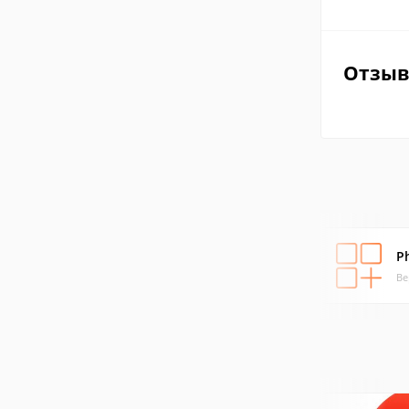
Отзы
P
Ве