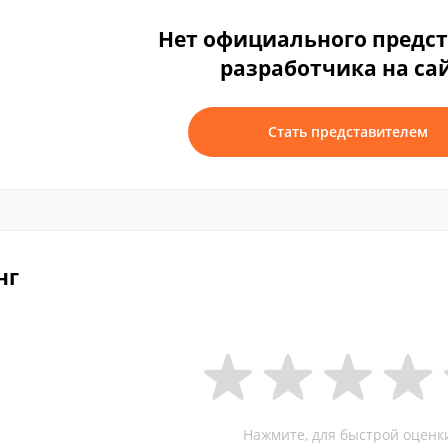
Нет официального предс
разработчика на са
Стать представителем
нг
Нажмите, для быстрой оценк