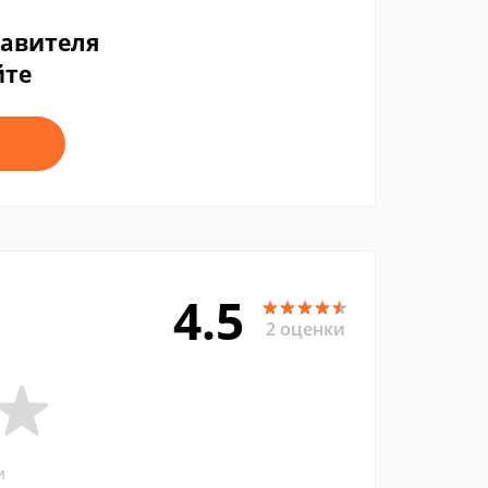
тавителя
йте
4.5
2 оценки
и