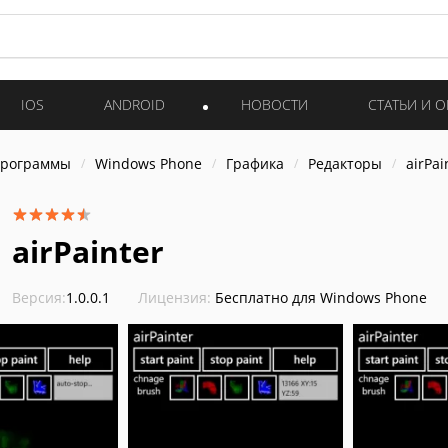
IOS
ANDROID
НОВОСТИ
СТАТЬИ И 
программы
Windows Phone
Графика
Редакторы
airPai
airPainter
Версия:
1.0.0.1
Лицензия:
Бесплатно для Windows Phone