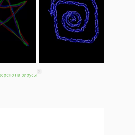
?
верено на вирусы