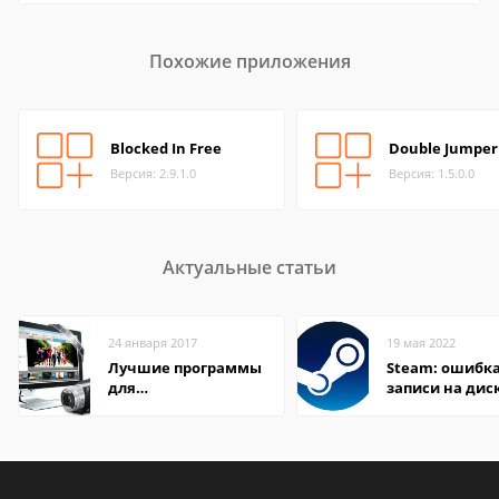
Похожие приложения
Blocked In Free
Double Jumper
Версия: 2.9.1.0
Версия: 1.5.0.0
Актуальные статьи
24 января 2017
19 мая 2022
Лучшие программы
Steam: ошибка
для
записи на дис
редактирования
видео: подробные
обзоры