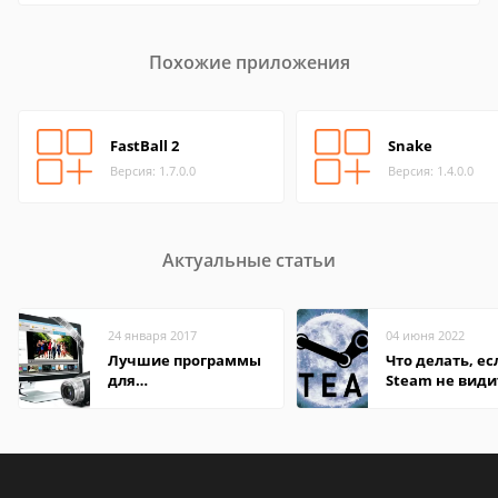
Похожие приложения
FastBall 2
Snake
Версия: 1.7.0.0
Версия: 1.4.0.0
Актуальные статьи
24 января 2017
04 июня 2022
Лучшие программы
Что делать, ес
для
Steam не види
редактирования
установленную
видео: подробные
обзоры