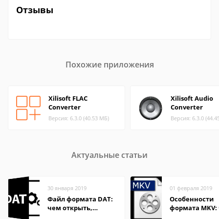
Отзывы
Похожие приложения
Xilisoft FLAC
Xilisoft Audio
Converter
Converter
Версия: 6.3.0 (40.53 МБ)
Версия: 6.3.0 (44.4
Актуальные статьи
30 января 2019
01 февраля 2019
Файл формата DAT:
Особенности
чем открыть,
формата MKV:
описание,
открыть на Wi