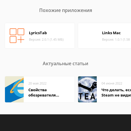
Похожие приложения
LyricsTab
Links Mac
Версия: 2.0.1 (1.45 МБ)
Версия: 1.0.1 (1.58
Актуальные статьи
20 мая 2022
04 июня 2022
Свойства
Что делать, ес
обозревателя
Steam не види
Internet Explorer где
установленную
находится