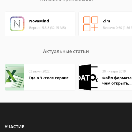
NovaMind
Zim
Версия: 5.5.8 (32.45 МБ)
Версия: 0.60 (1.56
Актуальные статьи
03 июня 2022
30 января 2019
Где в Экселе сервис
Файл формата
чем открыть,
описание,
особенности
УЧАСТИЕ