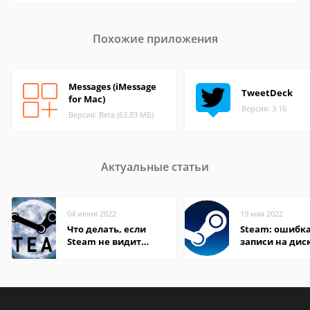
Похожие приложения
Messages (iMessage
TweetDeck
for Mac)
Версия: 3.16
Версия: Beta (63.83 МБ)
Актуальные статьи
04 июня 2022
19 мая 2022
Что делать, если
Steam: ошибка
Steam не видит
записи на дис
установленную игру