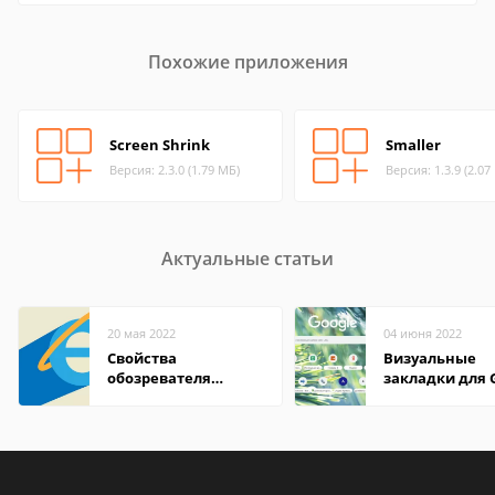
Похожие приложения
Screen Shrink
Smaller
Версия: 2.3.0 (1.79 МБ)
Версия: 1.3.9 (2.07
Актуальные статьи
20 мая 2022
04 июня 2022
Свойства
Визуальные
обозревателя
закладки для 
Internet Explorer где
Chrome
находится