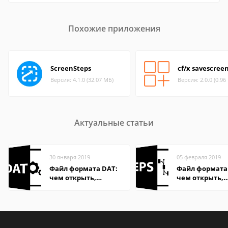
Похожие приложения
ScreenSteps
cf/x savescree
Версия: 4.1.0 (32.07 МБ)
Версия: 2.0.0 (0.96
Актуальные статьи
30 января 2019
05 февраля 2019
Файл формата DAT:
Файл формата 
чем открыть,
чем открыть,
описание,
описание,
особенности
особенности