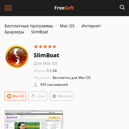
Бесплатные программы
Mac OS
Интернет
Браузеры
SlimBoat
SlimBoat
Для Mac OS
Версия:
1.1.54
Лицензия:
Бесплатно для Mac OS
935 скачиваний
Mac OS
Linux
Windows