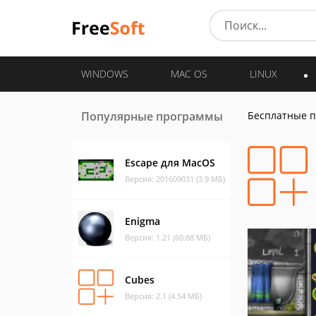
WINDOWS
MAC OS
LINUX
Популярные программы
Бесплатные 
Escape для MacOS
Версия: 201609031 (3.9 МБ)
Enigma
Версия: 1.21 (60.88 МБ)
Cubes
Версия: 2.1 (4.54 МБ)