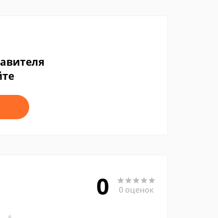
тавителя
йте
0
0 оценок