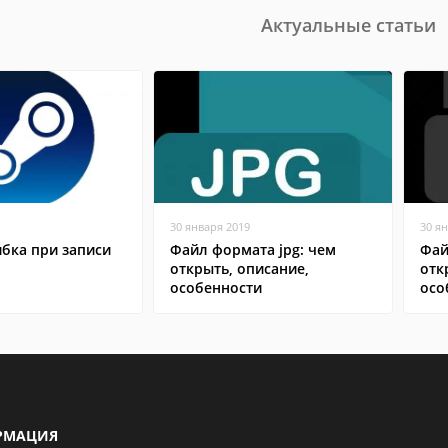
Актуальные статьи
30 января 2019
30 я
бка при записи
Файл формата jpg: чем
Фай
открыть, описание,
отк
особенности
осо
РМАЦИЯ