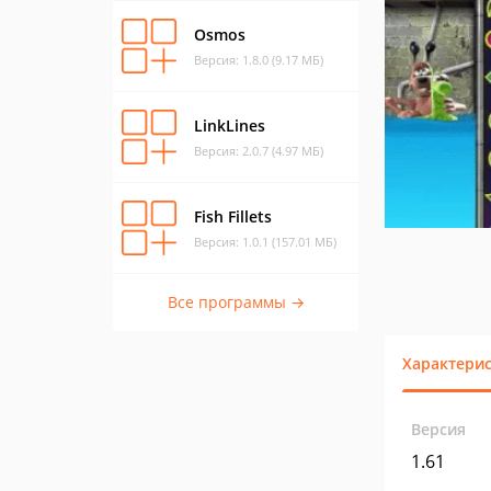
Osmos
Версия: 1.8.0 (9.17 МБ)
LinkLines
Версия: 2.0.7 (4.97 МБ)
Fish Fillets
Версия: 1.0.1 (157.01 МБ)
Все программы →
Характери
Версия
1.61