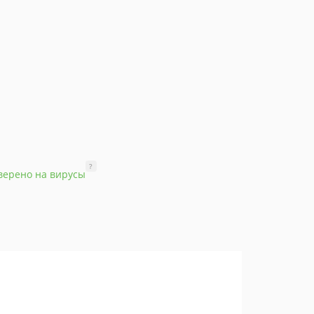
?
верено на вирусы