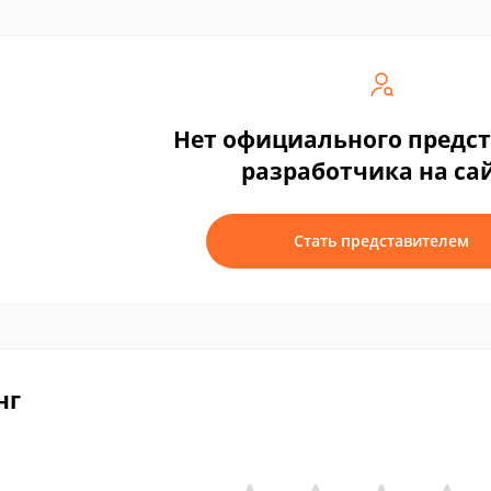
Нет официального предс
разработчика на са
Стать представителем
нг