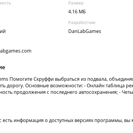
мость
Размер
4.16 МБ
Разработчик
кий
DanLabGames
labgames.com
ие
Gems Помогите Скруффи выбраться из подвала, объединя
ть дорогу. Основные возможности: - Онлайн таблица реко
ность продолжения с последнего автосохранения; - Чет
ас есть информация о доступных версиях программы, вы