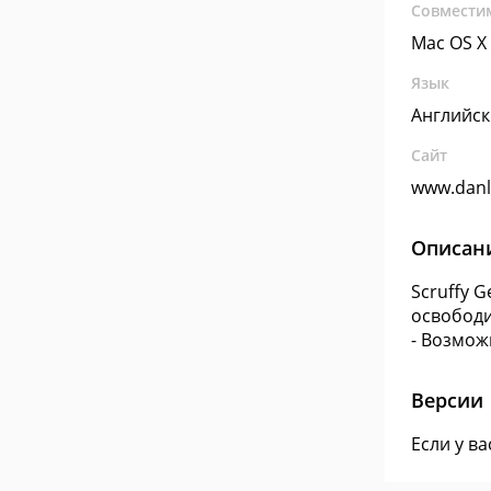
Совмести
Mac OS X
Язык
Английс
Сайт
www.dan
Описан
Scruffy 
освободи
- Возмож
Версии
Если у в