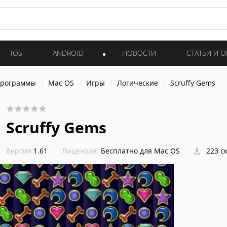
IOS
ANDROID
НОВОСТИ
СТАТЬИ И 
программы
Mac OS
Игры
Логические
Scruffy Gems
Scruffy Gems
Версия:
1.61
Лицензия:
Бесплатно для Mac OS
223 с