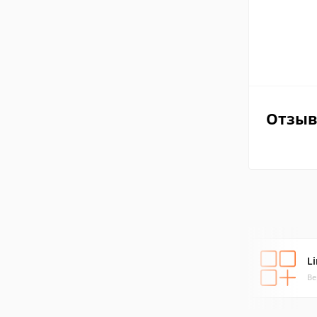
Отзы
L
Ве