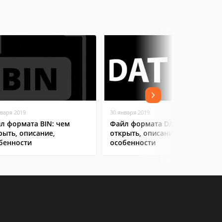
нваря 2019
30 января 2019
л формата BIN: чем
Файл формата DAT: чем
рыть, описание,
открыть, описание,
бенности
особенности