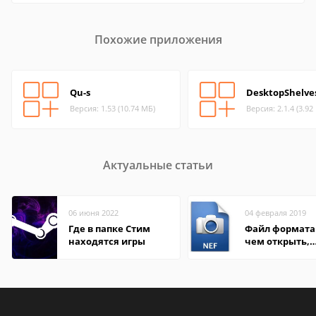
Похожие приложения
Qu-s
DesktopShelve
Версия: 1.53 (10.74 МБ)
Версия: 2.1.4 (3.92
Актуальные статьи
06 июня 2022
04 февраля 2019
Где в папке Стим
Файл формата 
находятся игры
чем открыть,
описание,
особенности