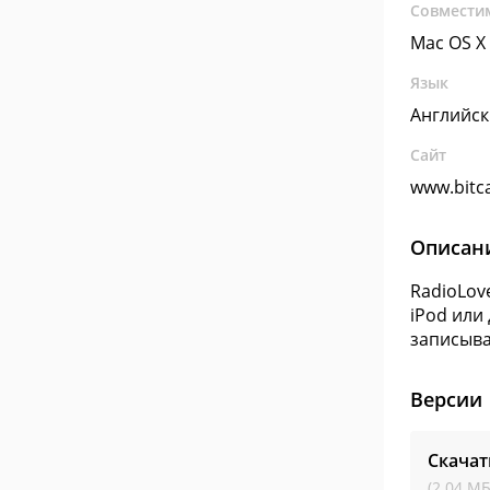
Совмести
Mac OS X
Язык
Английс
Сайт
www.bitc
Описан
RadioLov
iPod или
записыва
Версии
Скачат
(2.04 МБ