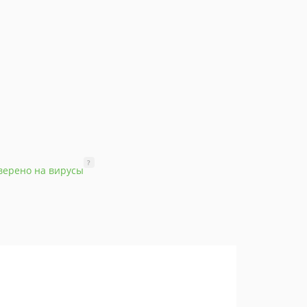
?
верено на вирусы