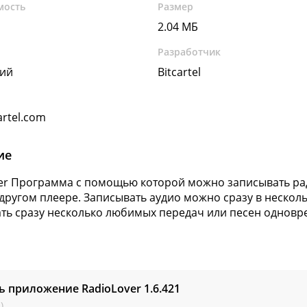
мость
Размер
2.04 МБ
Разработчик
кий
Bitcartel
artel.com
ие
er Программа с помощью которой можно записывать рад
 другом плеере. Записывать аудио можно сразу в несколь
ть сразу несколько любимых передач или песен одновр
ь приложение RadioLover
1.6.421
)