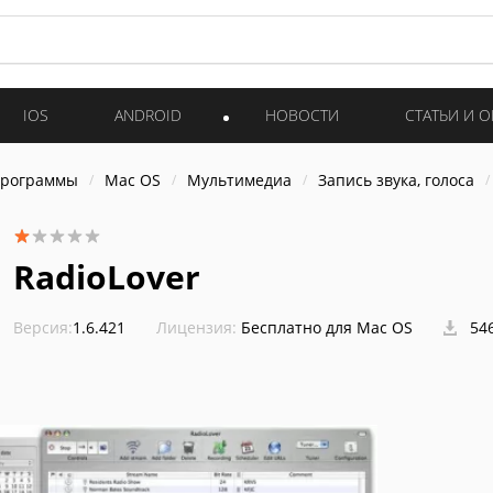
IOS
ANDROID
НОВОСТИ
СТАТЬИ И 
программы
Mac OS
Мультимедиа
Запись звука, голоса
RadioLover
Версия:
1.6.421
Лицензия:
Бесплатно для Mac OS
546