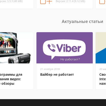
рсия: 3.3.3 (48 МБ)
Версия: 2.11.4 (9.12 МБ)
Актуальные статьи
21 ноября 2018
20 м
ограммы для
Вайбер не работает
Сво
вания видео:
Inte
 обзоры
нах