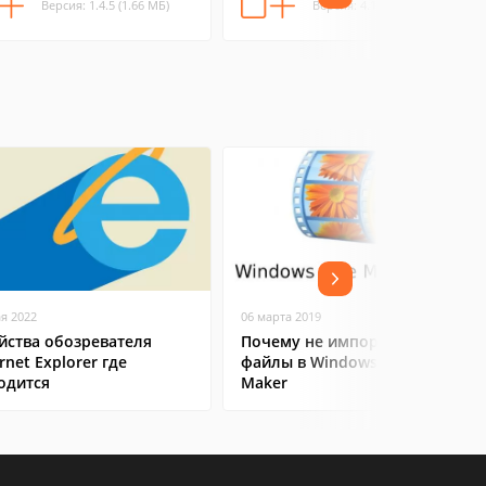
Версия: 1.4.5 (1.66 МБ)
Версия: 4.1.2 (11.1 МБ)
ая 2022
06 марта 2019
йства обозревателя
Почему не импортируются
rnet Explorer где
файлы в Windows Movie
одится
Maker