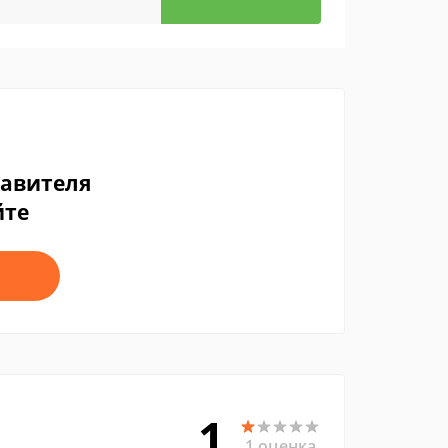
тавителя
йте
1
1 оценка