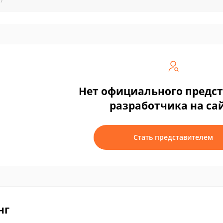
Нет официального предс
разработчика на са
Стать представителем
нг