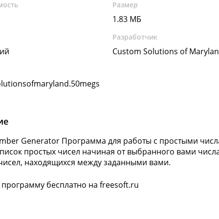
мость
Размер
1.83 МБ
Разработчик
кий
Custom Solutions of Maryla
lutionsofmaryland.50megs
ие
mber Generator Программа для работы с простыми числ
список простых чисел начиная от выбранного вами числа,
чисел, находящихся между заданными вами.
 программу бесплатно на freesoft.ru