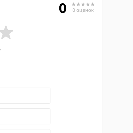
0
0 оценок
и