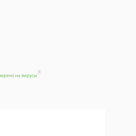
?
верено на вирусы