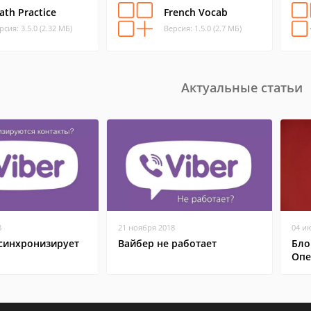
ath Practice
French Vocab
рсия: 3.5.0 (2.32 МБ)
Версия: 1.5.0 (2.7 МБ)
Актуальные статьи
8
21 ноября 2018
04 и
 синхронизирует
Вайбер не работает
Бло
Опе