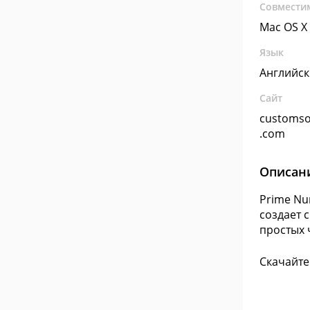
Совмести
Mac OS X
Язык
Английс
Сайт
customso
.com
Описан
Prime Nu
создает 
простых 
Скачайте