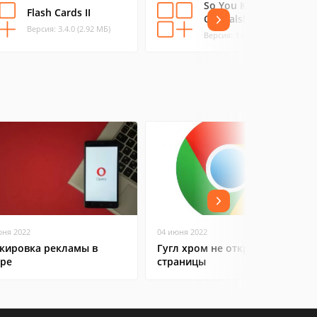
So You Know
Flash Cards II
Capitals!
Версия: 3.4.0 (2.92 МБ)
Версия: 1.4.0 (2.02 МБ)
юня 2022
04 июня 2022
кировка рекламы в
Гугл хром не открывает
ре
страницы