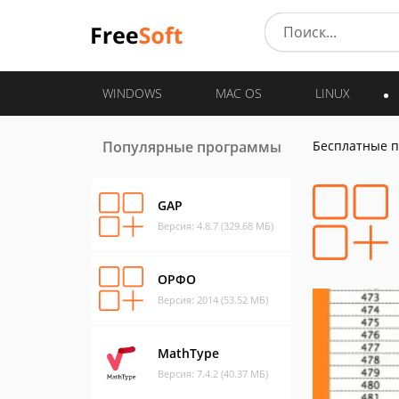
WINDOWS
MAC OS
LINUX
Популярные программы
Бесплатные 
GAP
Версия: 4.8.7 (329.68 МБ)
ОРФО
Версия: 2014 (53.52 МБ)
MathType
Версия: 7.4.2 (40.37 МБ)