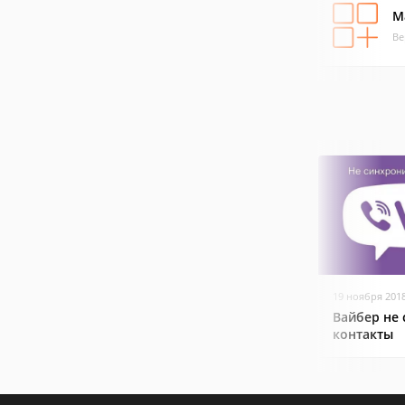
M
Ве
19 ноября 201
Вайбер не
контакты