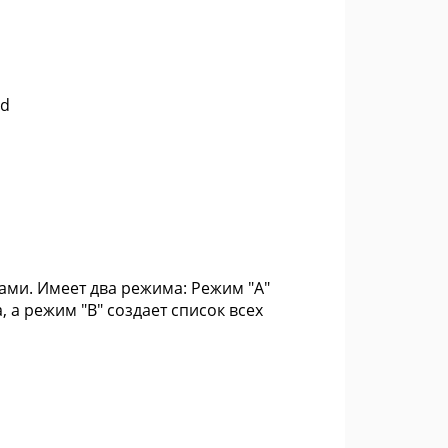
nd
ами. Имеет два режима: Режим "А"
 а режим "B" создает список всех