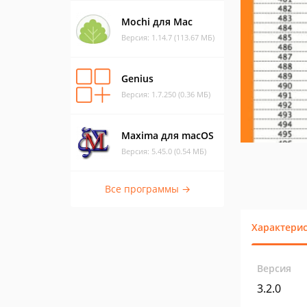
Mochi для Mac
Версия: 1.14.7 (113.67 МБ)
Genius
Версия: 1.7.250 (0.36 МБ)
Maxima для macOS
Версия: 5.45.0 (0.54 МБ)
Все программы →
Характери
Версия
3.2.0