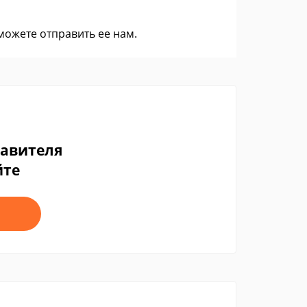
 можете
отправить ее нам
.
тавителя
йте