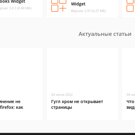
Books Widget
Widget
рсия: 3.0.1 (0.49 МБ)
Версия: 2.97 (0.27 МБ)
Актуальные статьи
04 июня 2022
04 и
инение не
Гугл хром не открывает
Что
irefox: как
страницы
вид