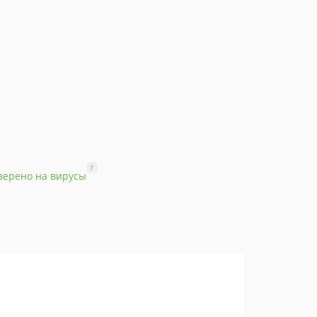
?
верено на вирусы