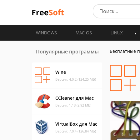
WINDOWS
MAC OS
LINUX
Популярные программы
Бесплатные 
Wine
Версия: 4.0.2 (124.25 МБ)
CCleaner для Mac
Версия: 1.18 (2.92 МБ)
VirtualBox для Mac
Версия: 7.0.4 (126.84 МБ)