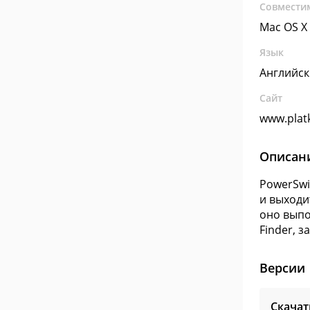
Совмести
Mac OS X
Язык
Английс
Сайт
www.plat
Описан
PowerSwi
и выходи
оно выпо
Finder, 
Версии
Скачат