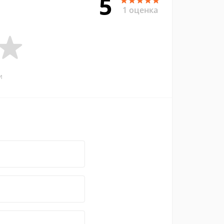
5
1 оценка
и