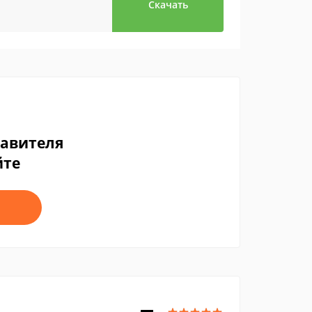
Скачать
тавителя
йте