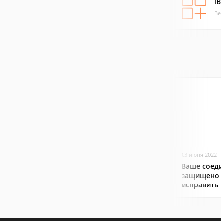
i
Ве
03 июня 2022
Ваше соед
защищено f
исправить