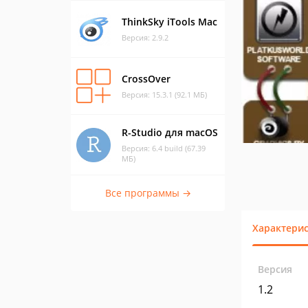
ThinkSky iTools Mac
Версия: 2.9.2
CrossOver
Версия: 15.3.1 (92.1 МБ)
R-Studio для macOS
Версия: 6.4 build (67.39
МБ)
Все программы →
Характери
Версия
1.2