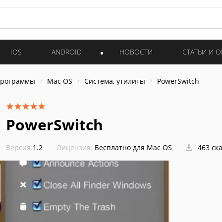
IOS
ANDROID
НОВОСТИ
СТАТЬИ И 
программы
Mac OS
Система, утилиты
PowerSwitch
PowerSwitch
Версия:
1.2
Лицензия:
Бесплатно для Mac OS
463 ск