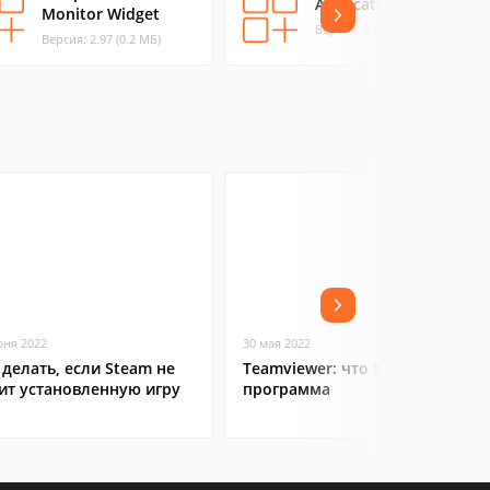
Application Wizard
Monitor Widget
Версия: 3.5 (5.48 МБ)
Версия: 2.97 (0.2 МБ)
юня 2022
30 мая 2022
 делать, если Steam не
Teamviewer: что это за
ит установленную игру
программа