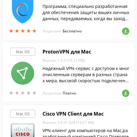
Программа, специально разработанная
для обеспечения защиты ваших личных
данных, передаваемых, когда вы заходи
те на веб-сайты.
★
★
★
★
★
★
★
★
★
★
Лицензия:
Бесплатно
ProtonVPN для Mac
Mac OS
Версия: 1.9.3 (19.23 МБ)
Надежный VPN-сервис с доступом к мног
очисленным серверам в разных страна
х мира, высокой скоростью подключени
я и простым клиентом для macOS.
★
★
★
★
★
★
★
★
★
★
Лицензия:
Платно
Cisco VPN Client для Mac
Mac OS
Версия: 4.9.01.028 (14.67 МБ)
VPN-клиент для компьютеров на Mac,ра
зработанный компанией Cisco.Позволяе