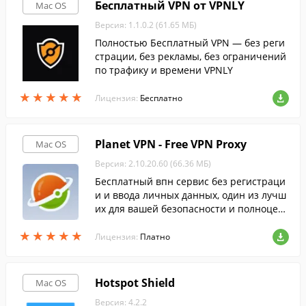
Бесплатный VPN от VPNLY
Mac OS
Версия: 1.1.0.2 (61.65 МБ)
Полностью Бесплатный VPN — без реги
страции, без рекламы, без ограничений
по трафику и времени VPNLY
★
★
★
★
★
★
★
★
★
★
Лицензия:
Бесплатно
Planet VPN - Free VPN Proxy
Mac OS
Версия: 2.10.20.60 (66.36 МБ)
Бесплатный впн сервис без регистраци
и и ввода личных данных, один из лучш
их для вашей безопасности и полноцен
ного доступа ко всем заблокированным
★
★
★
★
★
★
★
★
★
★
ресурсам.
Лицензия:
Платно
Hotspot Shield
Mac OS
Версия: 4.2.2