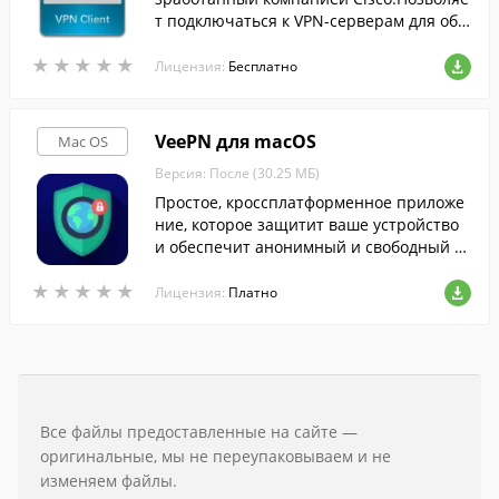
т подключаться к VPN-серверам для обе
спечения надёжной защиты данных в с
★
★
★
★
★
★
★
★
★
★
ети.
Лицензия:
Бесплатно
VeePN для macOS
Mac OS
Версия: После (30.25 МБ)
Простое, кроссплатформенное приложе
ние, которое защитит ваше устройство
и обеспечит анонимный и свободный д
оступ в Интернет.
★
★
★
★
★
★
★
★
★
★
Лицензия:
Платно
Все файлы предоставленные на сайте —
оригинальные, мы не переупаковываем и не
изменяем файлы.