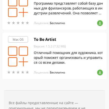
Программа представляет собой базу дан
ных для фрилансеров, работающих в ин
дустрии развлечений. Она позволяет от
слеживать счета, клиентов, "коллег" и п
★
★
★
★
★
★
★
★
★
★
р.
Лицензия:
Бесплатно
To Be Artist
Mac OS
Версия: 1.5.2 (7.32 МБ)
Отличный помощник для художника, кот
орый поможет организовать и управить
ся со всем делами.
★
★
★
★
★
★
★
★
★
★
Лицензия:
Бесплатно
Все файлы предоставленные на сайте —
оригинальные, мы не переупаковываем и не