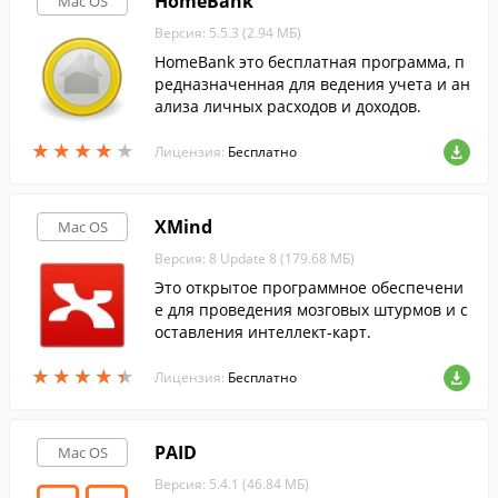
HomeBank
Mac OS
Версия: 5.5.3 (2.94 МБ)
HomeBank это бесплатная программа, п
редназначенная для ведения учета и ан
ализа личных расходов и доходов.
★
★
★
★
★
★
★
★
★
★
Лицензия:
Бесплатно
XMind
Mac OS
Версия: 8 Update 8 (179.68 МБ)
Это открытое программное обеспечени
е для проведения мозговых штурмов и с
оставления интеллект-карт.
★
★
★
★
★
★
★
★
★
★
Лицензия:
Бесплатно
PAID
Mac OS
Версия: 5.4.1 (46.84 МБ)