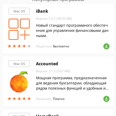
iBank
Mac OS
Версия: 5.2.1 (38.95 МБ)
Новый стандарт программного обеспеч
ения для управления финансовыми дан
ными.
★
★
★
★
★
★
★
★
★
★
Лицензия:
Бесплатно
Accounted
Mac OS
Версия: 3.1.2 (5.67 МБ)
Мощная программа, предназначенная
для ведения бухгалтерии, обладающая
рядом полезных функций и удобным ин
терфейсом.
★
★
★
★
★
★
★
★
★
★
Лицензия:
Платно