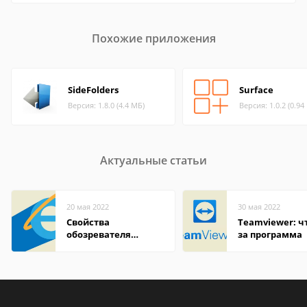
Похожие приложения
SideFolders
Surface
Версия: 1.8.0 (4.4 МБ)
Версия: 1.0.2 (0.94
Актуальные статьи
20 мая 2022
30 мая 2022
Свойства
Teamviewer: чт
обозревателя
за программа
Internet Explorer где
находится