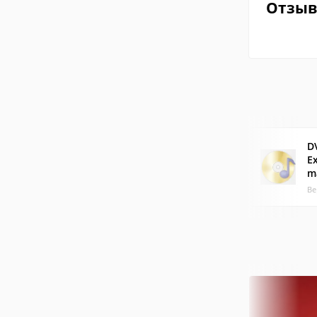
Отзы
D
E
m
Ве