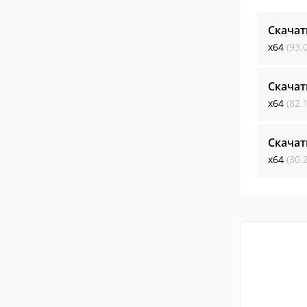
Скача
x64
(93.
Скача
x64
(82.
Скача
x64
(30.