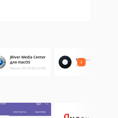
JRiver Media Center
Elpy для macOS
для macOS
Версия: 1.1.8
Версия: 29.0.58 (92.23 МБ)