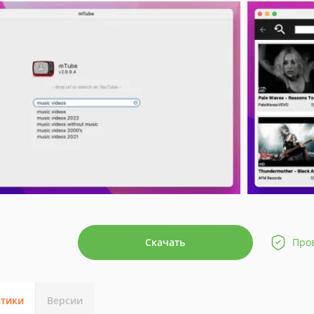
Скачать
Про
стики
Версии