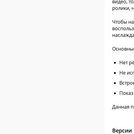
видео, т
ролики, н
Чтобы на
воспольз
наслажда
Основны
Нет р
Не исп
Встро
Показ
Данная п
Версии