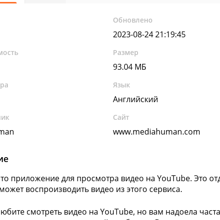
Обновлено
2023-08-24 21:19:45
мость
Размер
93.04 МБ
ура
Язык
Английский
чик
Сайт
man
www.mediahuman.com
ие
это приложение для просмотра видео на YouTube. Это от
может воспроизводить видео из этого сервиса.
любите смотреть видео на YouTube, но вам надоела част