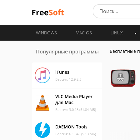
WINDOWS
MAC OS
LINUX
Популярные программы
Бесплатные 
iTunes
Версия: 12.9.2.5
VLC Media Player
для Mac
Версия: 3.0.18 (51.84 МБ)
DAEMON Tools
Версия: 6.1.346 (5.13 МБ)