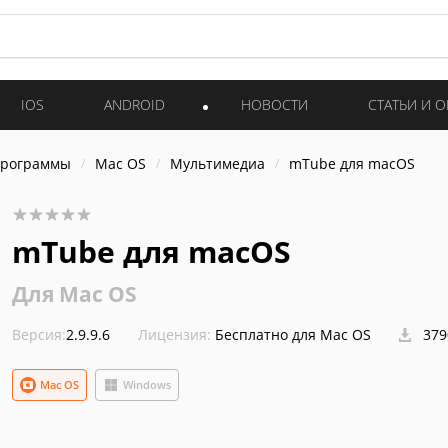
IOS
ANDROID
НОВОСТИ
СТАТЬИ И 
программы
Mac OS
Мультимедиа
mTube для macOS
mTube для macOS
Для Mac OS
Версия:
2.9.9.6
Лицензия:
Бесплатно для Mac OS
379
Mac OS
Windows