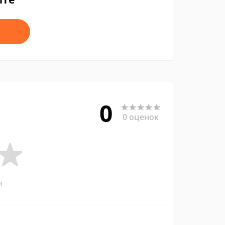
0
0 оценок
и