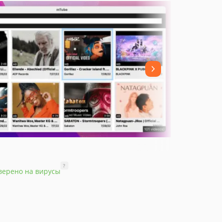
?
верено на вирусы