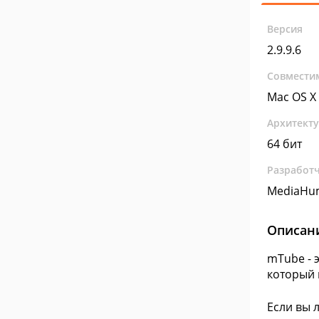
Версия
2.9.9.6
Совмести
Mac OS X
Архитект
64 бит
Разработ
MediaHu
Описан
mTube - 
который 
Если вы 