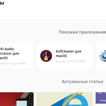
вы
Похожие приложения
VD Audio
ExifCleaner для
xtractor для
macOS
acOS
Версия: 3.4.0 (76.67 МБ)
рсия: 8.3.0 (22.99 МБ)
Актуальные статьи