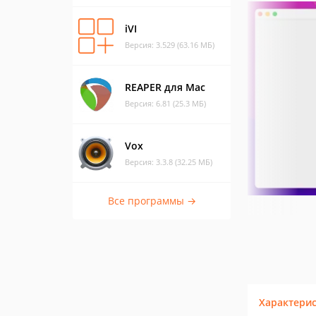
iVI
Версия: 3.529 (63.16 МБ)
REAPER для Mac
Версия: 6.81 (25.3 МБ)
Vox
Версия: 3.3.8 (32.25 МБ)
Все программы →
Характери