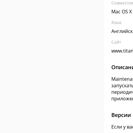
Совмести
Mac OS X
Язык
Английс
Сайт
www.titan
Описан
Maintena
запускат
периодич
приложен
Версии
Если у в