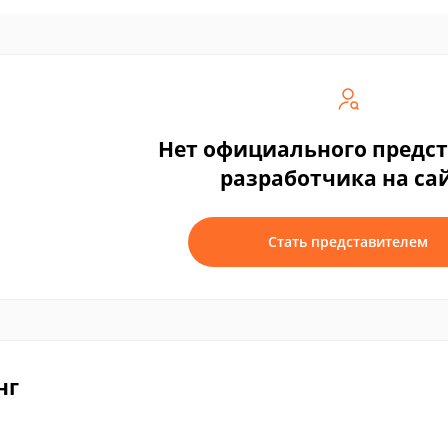
Нет официального предс
разработчика на са
Стать представителем
нг