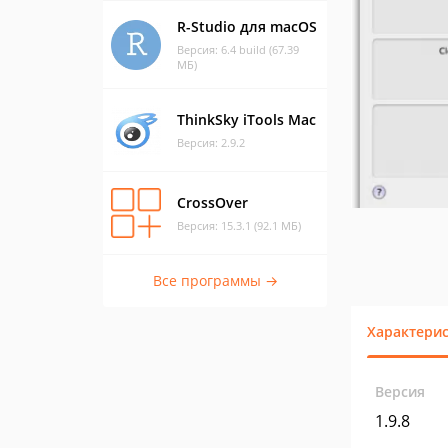
R-Studio для macOS
Версия: 6.4 build (67.39
МБ)
ThinkSky iTools Mac
Версия: 2.9.2
CrossOver
Версия: 15.3.1 (92.1 МБ)
Все программы →
Характери
Версия
1.9.8