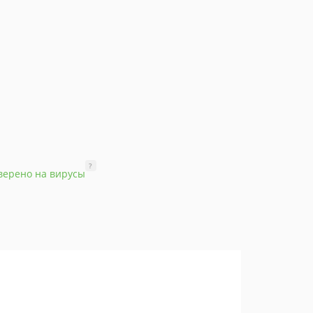
?
верено на вирусы