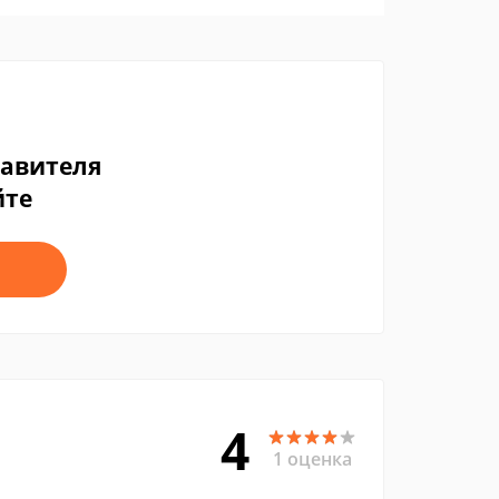
тавителя
йте
4
1 оценка