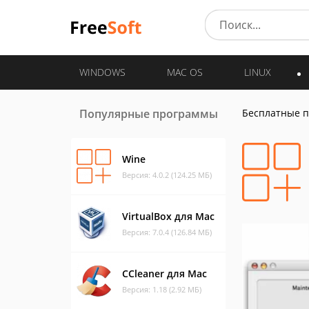
WINDOWS
MAC OS
LINUX
Популярные программы
Бесплатные 
Wine
Версия: 4.0.2 (124.25 МБ)
VirtualBox для Mac
Версия: 7.0.4 (126.84 МБ)
CCleaner для Mac
Версия: 1.18 (2.92 МБ)