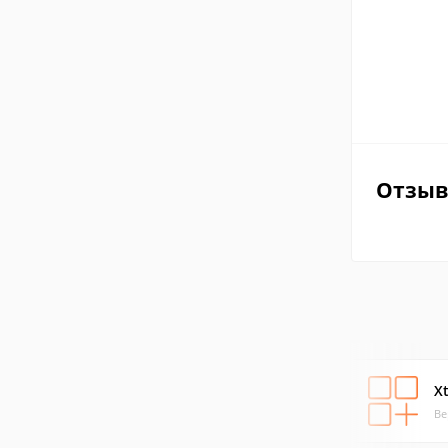
Отзы
X
Ве