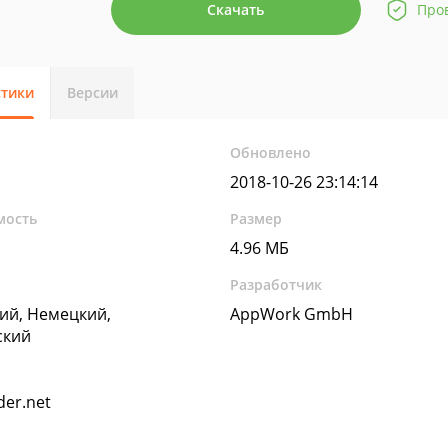
Скачать
Про
стики
Версии
Обновлено
2018-10-26 23:14:14
мость
Размер
4.96 МБ
Разработчик
ий, Немецкий,
AppWork GmbH
ский
der.net