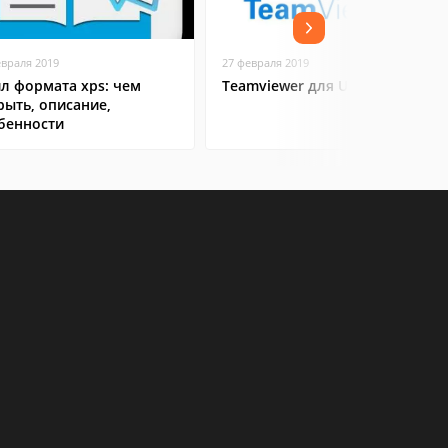
евраля 2019
27 февраля 2019
л формата xps: чем
Teamviewer для Ubuntu
рыть, описание,
бенности