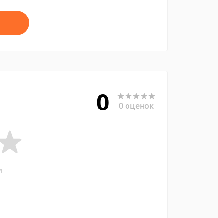
0
0 оценок
и