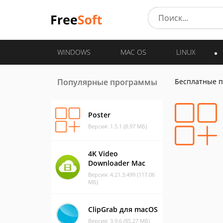
WINDOWS
MAC OS
LINUX
Популярные программы
Бесплатные 
Poster
Версия: 1.5.1 (8.97 МБ)
4K Video
Downloader Mac
Версия: 4.21.3.499 (117.06
МБ)
ClipGrab для macOS
Версия: 3.9.6 (85.27 МБ)