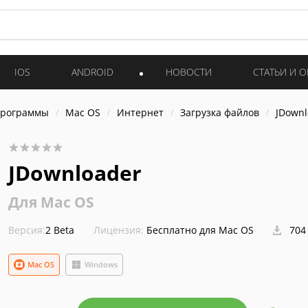
IOS
ANDROID
НОВОСТИ
СТАТЬИ И 
программы
Mac OS
Интернет
Загрузка файлов
JDownl
JDownloader
Для Mac OS
Версия:
2 Beta
Лицензия:
Бесплатно для Mac OS
704
Mac OS
Windows