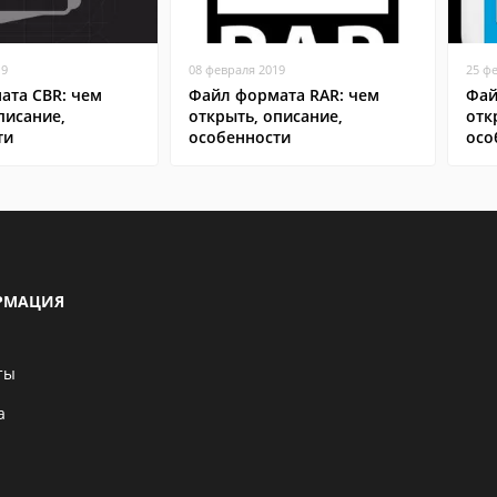
19
08 февраля 2019
25 ф
ата CBR: чем
Файл формата RAR: чем
Фай
писание,
открыть, описание,
отк
ти
особенности
осо
РМАЦИЯ
ты
а