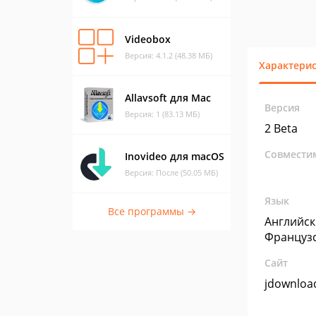
Videobox
Версия: 4.1.2 (48.38 МБ)
Характери
Allavsoft для Mac
Версия
Версия: 1 (83.13 МБ)
2 Beta
Совмести
Inovideo для macOS
Версия: После (50.05 МБ)
Язык
Все программы →
Английск
Француз
Сайт
jdownloa