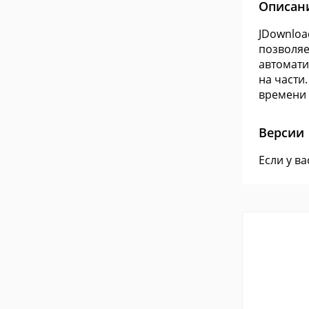
Описан
JDownloa
позволяе
автомати
на части
времени 
Версии
Если у в