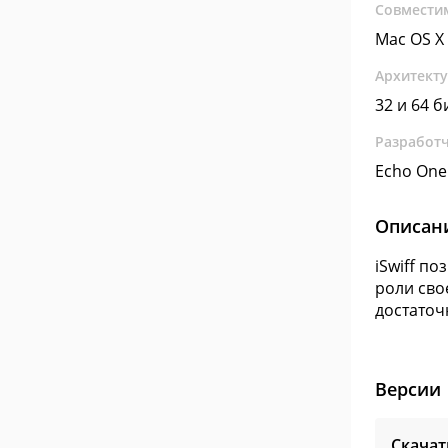
Совмести
Mac OS X
Архитект
32 и 64 б
Разработ
Echo One
Описан
iSwiff по
роли сво
достаточ
Версии
Скачат