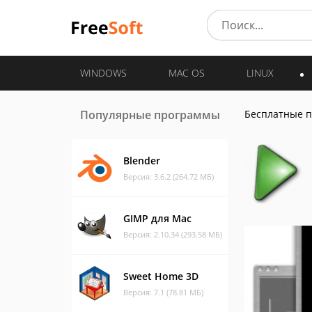
WINDOWS
MAC OS
LINUX
Популярные программы
Бесплатные 
Blender
Версия: 3.6.2 (264.72 МБ)
GIMP для Mac
Версия: 2.10.34 (293.58 МБ)
Sweet Home 3D
Версия: 7.1 (78.81 МБ)