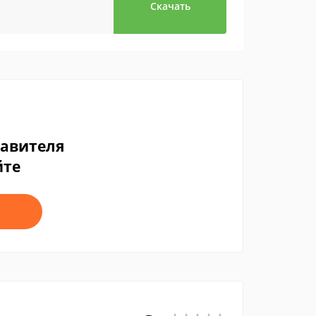
Скачать
тавителя
йте