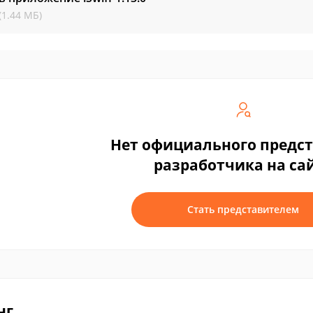
(1.44 МБ)
Нет официального предс
разработчика на са
Стать представителем
нг