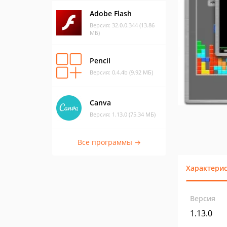
Adobe Flash
Версия: 32.0.0.344 (13.86
МБ)
Pencil
Версия: 0.4.4b (9.92 МБ)
Canva
Версия: 1.13.0 (75.34 МБ)
Все программы →
Характери
Версия
1.13.0