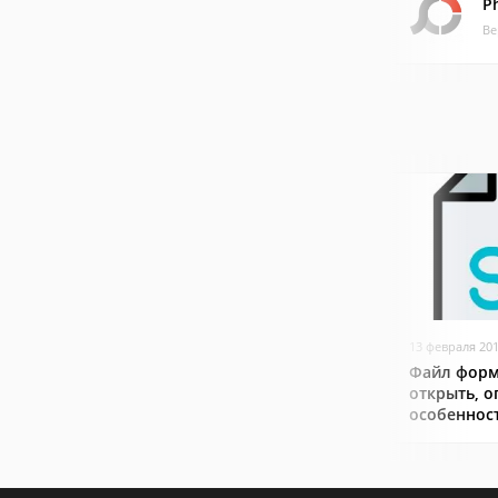
P
Ве
13 февраля 20
Файл форм
открыть, о
особеннос