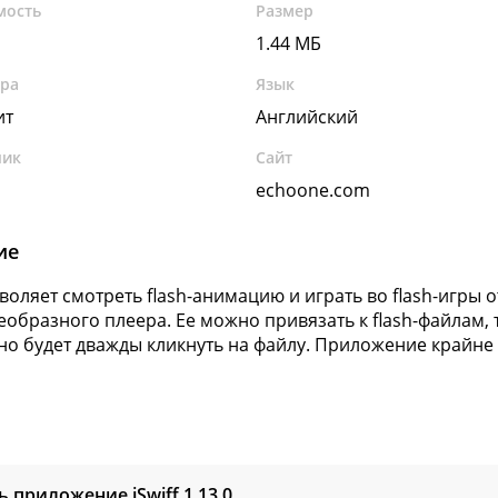
мость
Размер
1.44 МБ
ура
Язык
ит
Английский
чик
Сайт
echoone.com
ие
зволяет смотреть flash-анимацию и играть во flash-игры 
еобразного плеера. Ее можно привязать к flash-файлам, 
но будет дважды кликнуть на файлу. Приложение крайне 
ь приложение iSwiff
1.13.0