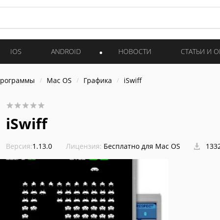
IOS
ANDROID
НОВОСТИ
СТАТЬИ И 
программы
Mac OS
Графика
iSwiff
iSwiff
Версия:
1.13.0
Лицензия:
Бесплатно для Mac OS
1332