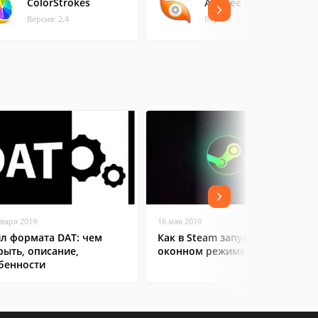
ColorStrokes
ACDSee Mac Pro 3
Версия: 2.4
Версия: 3
нваря 2019
16 мая 2019
л формата DAT: чем
Как в Steam запустить игру в
рыть, описание,
оконном режиме
бенности