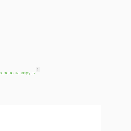
?
верено на вирусы