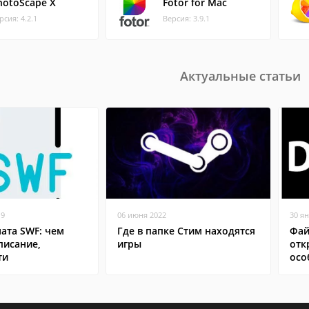
hotoScape X
Fotor for Mac
рсия: 4.2.1
Версия: 3.9.1
Актуальные статьи
19
06 июня 2022
30 я
ата SWF: чем
Где в папке Стим находятся
Фай
писание,
игры
отк
ти
осо