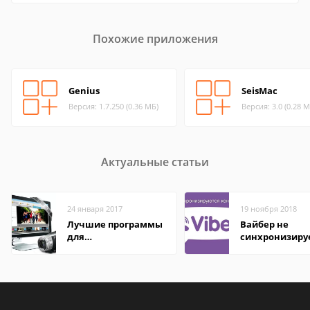
Похожие приложения
Genius
SeisMac
Версия: 1.7.250 (0.36 МБ)
Версия: 3.0 (0.28 М
Актуальные статьи
24 января 2017
19 ноября 2018
Лучшие программы
Вайбер не
для
синхронизиру
редактирования
контакты
видео: подробные
обзоры