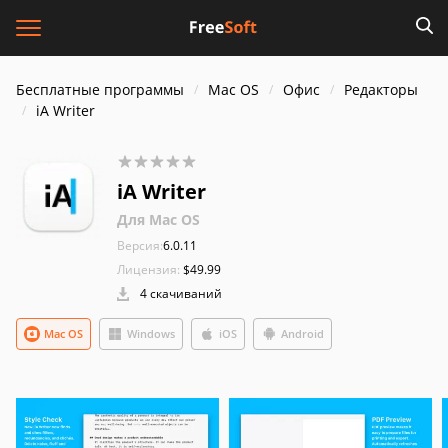
Бесплатные программы
Mac OS
Офис
Редакторы
iA Writer
iA Writer
Для Mac OS
Версия:
6.0.11
Лицензия:
$49.99
4 скачиваний
Mac OS
Windows
iOS
Android