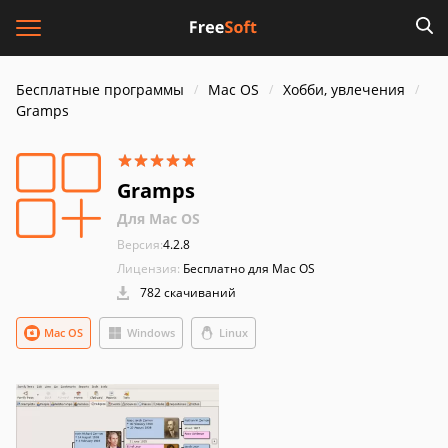
Бесплатные программы
Mac OS
Хобби, увлечения
Gramps
Gramps
Для Mac OS
Версия:
4.2.8
Лицензия:
Бесплатно для Mac OS
782 скачиваний
Mac OS
Windows
Linux